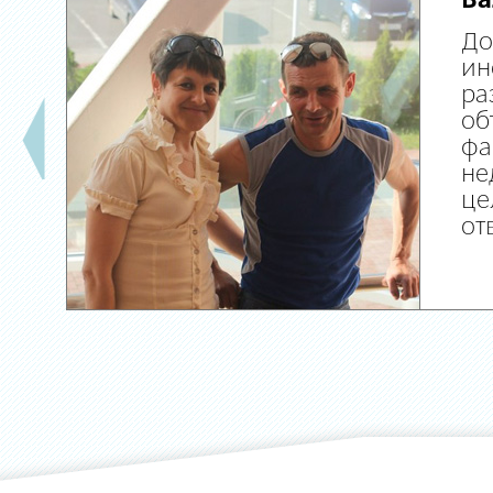
Ва
До
ин
ра
об
фа
не
це
от