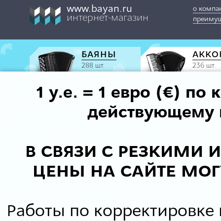
www.bayan.ru
о компа
интернет-магазин
преимущ
БАЯНЫ
АККО
288 шт.
236 шт.
1 у.е. = 1 евро (€) п
действующему к
В СВЯЗИ С РЕЗКИМИ
ЦЕНЫ НА САЙТЕ МОГ
Работы по корректировке 