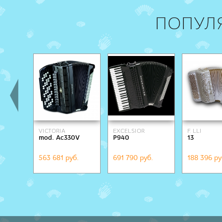
ПОПУЛ
VICTORIA
EXCELSIOR
F. LLI
mod. Ac330V
P940
13
ALESSANDR
563 681 руб.
691 790 руб.
188 396 ру