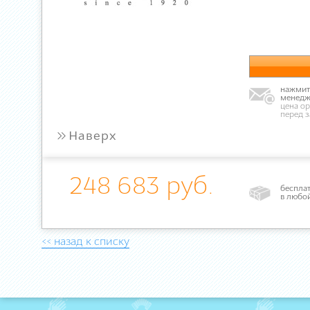
нажмите
менедж
цена ор
перед 
»
Наверх
248 683 руб.
бесплат
в любо
<< назад к списку