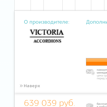
О производителе:
Дополн
нажмите
менедж
цена ор
перед 
»
Наверх
639 039 руб.
бесплат