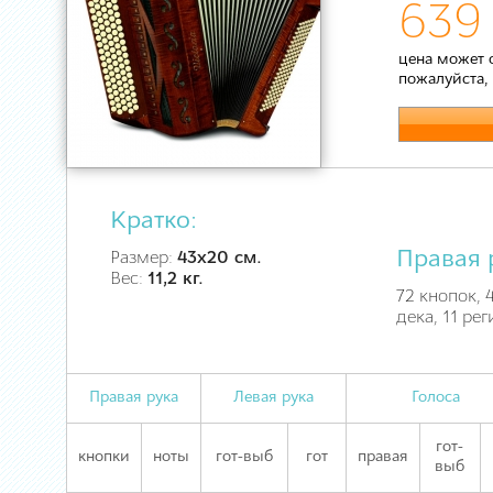
639
цена может 
пожалуйста,
Кратко:
Правая 
Размер:
43х20 см.
Вес:
11,2 кг.
72 кнопок, 4
дека, 11 ре
Правая рука
Левая рука
Голоса
гот-
кнопки
ноты
гот-выб
гот
правая
выб