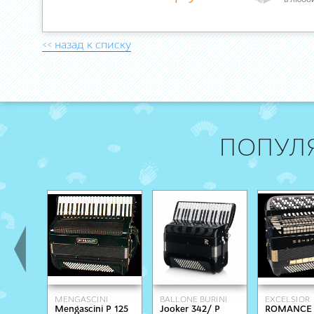
в любо
<< назад к списку
ПОПУЛ
MENGASCINI
BALLONE BURINI
EXCELSIOR
Mengascini P 125
Jooker 342/ Р
ROMANCE