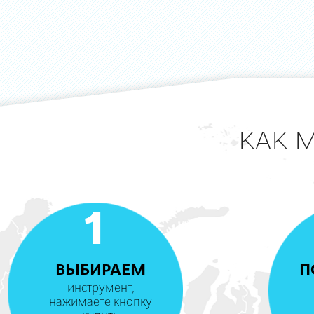
КАК 
1
ВЫБИРАЕМ
П
инструмент,
нажимаете кнопку