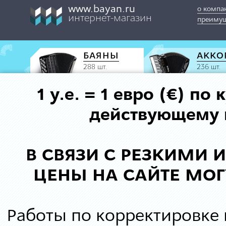
www.bayan.ru
о компа
интернет-магазин
преимущ
БАЯНЫ
АККО
288 шт.
236 шт.
1 у.е. = 1 евро (€) п
действующему к
В СВЯЗИ С РЕЗКИМИ
ЦЕНЫ НА САЙТЕ МОГ
Работы по корректировке 