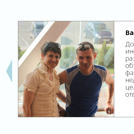
Ва
До
ин
ра
об
фа
не
це
от