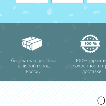
бесплатная доставка
100% гаранти
в любой город
сохранности п
России
доставке
О