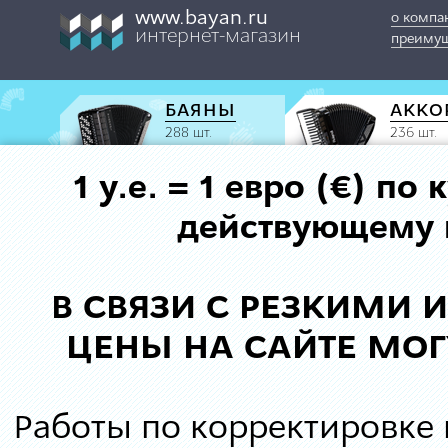
www.bayan.ru
о компа
интернет-магазин
преимущ
БАЯНЫ
АККО
288 шт.
236 шт.
1 у.е. = 1 евро (€) п
действующему к
В СВЯЗИ С РЕЗКИМИ
ЦЕНЫ НА САЙТЕ МОГ
Работы по корректировке 