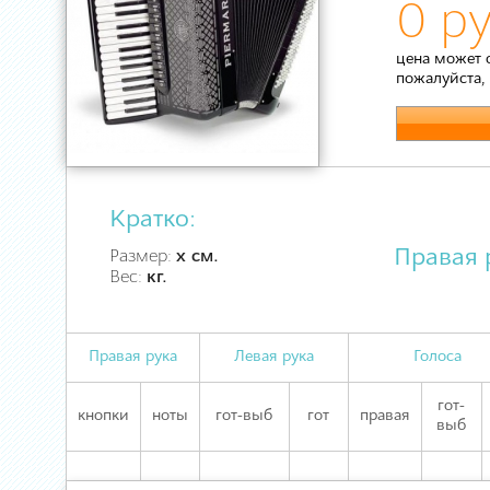
0 ру
цена может 
пожалуйста,
Кратко:
Правая 
Размер:
х см.
Вес:
кг.
Правая рука
Левая рука
Голоса
гот-
кнопки
ноты
гот-выб
гот
правая
выб