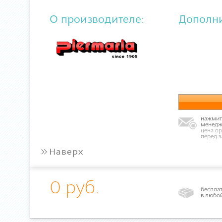
О производителе:
Дополн
нажмите
менедж
цена ор
перед 
»
Наверх
0 руб.
бесплат
в любо