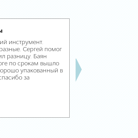
ы
ий инструмент.
разные. Сергей помог
л разницу. Баян
оге по срокам вышло
 хорошо упакованный в
спасибо за