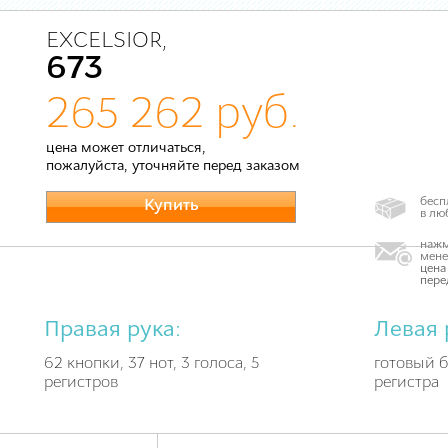
EXCELSIOR,
673
265 262 руб.
цена может отличаться,
пожалуйста, уточняйте перед заказом
бесп
Купить
в лю
нажм
мене
цена
пере
Правая рука:
Левая 
62 кнопки, 37 нот, 3 голоса, 5
готовый б
регистров
регистра