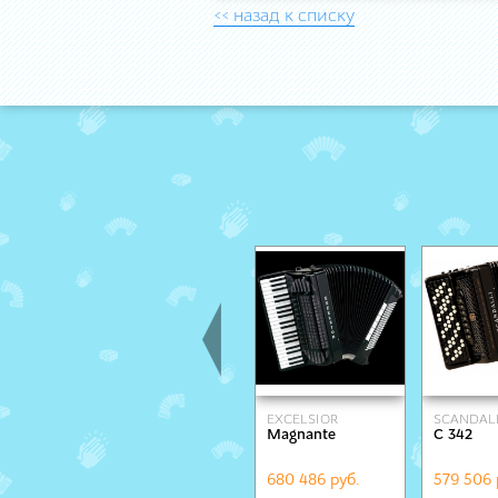
<< назад к списку
EXCELSIOR
SCANDAL
Magnante
C 342
680 486 руб.
579 506 