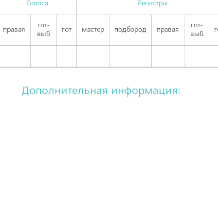
Голоса
Регистры
гот-
гот-
правая
гот
мастер
подбород
правая
г
выб
выб
Дополнительная информация: