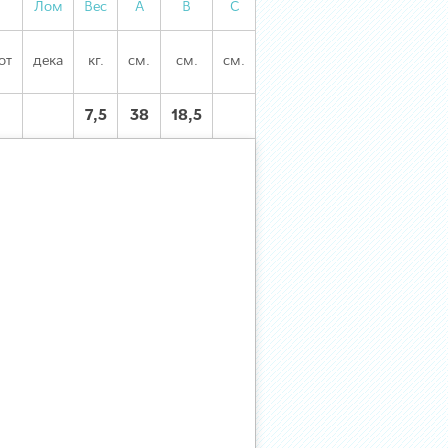
Лом
Вес
А
В
С
от
дека
кг.
см.
см.
см.
7,5
38
18,5