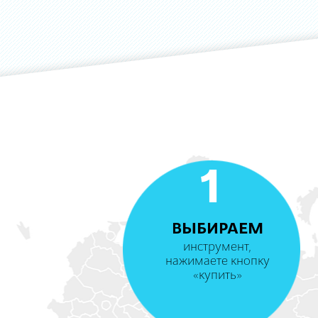
1
ВЫБИРАЕМ
инструмент,
нажимаете кнопку
«купить»