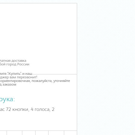
латная доставка
бой город России
ите “Купить” и наш
джер вам перезвонит!
 ориентировочная, пожалуйста, уточняйте
д заказом
рука:
ас 72 кнопки, 4 голоса, 2