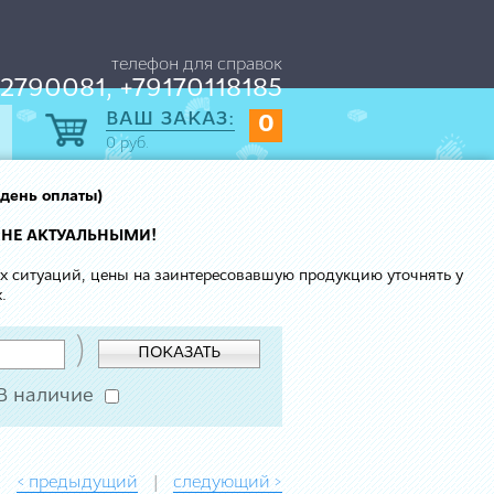
телефон для справок
2790081, +79170118185
ВАШ ЗАКАЗ:
0
0
руб.
 день оплаты)
 НЕ АКТУАЛЬНЫМИ!
ых ситуаций, цены на заинтересовавшую продукцию уточнять у
.
)
ПОКАЗАТЬ
В наличие
< предыдущий
следующий >
|