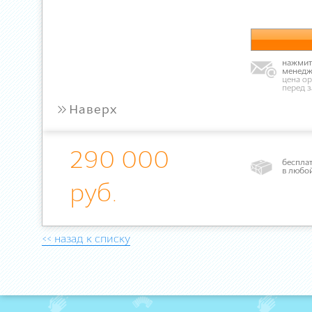
нажмите
менедж
цена ор
перед 
»
Наверх
290 000
бесплат
в любо
руб.
<< назад к списку