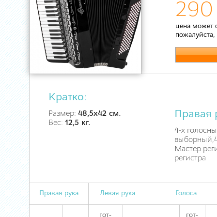
290
цена может 
пожалуйста,
Кратко:
Правая 
Размер:
48,5х42 см.
Вес:
12,5 кг.
4-х голосны
выборный,41
Мастер рег
регистра
Правая рука
Левая рука
Голоса
гот-
гот-