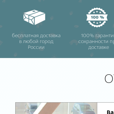
бесплатная доставка
100% гаранти
в любой город
сохранности п
России
доставке
О
Ва