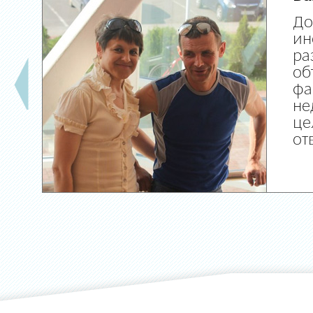
До
ин
ра
об
фа
не
це
от