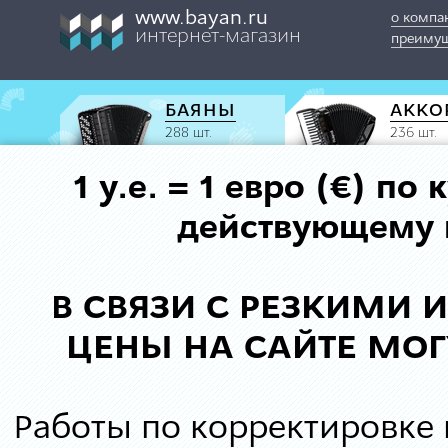
www.bayan.ru
о компа
интернет-магазин
преимущ
БАЯНЫ
АККО
288 шт.
236 шт.
1 у.е. = 1 евро (€) п
действующему к
В СВЯЗИ С РЕЗКИМИ
ЦЕНЫ НА САЙТЕ МОГ
Работы по корректировке 