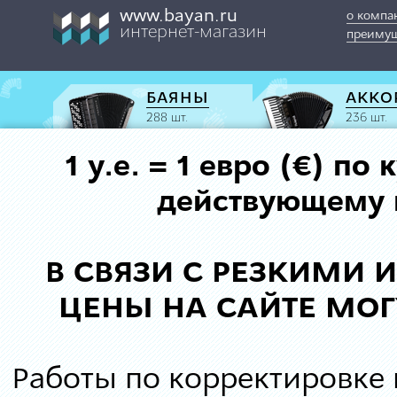
www.bayan.ru
о компа
интернет-магазин
преимущ
БАЯНЫ
АККО
288 шт.
236 шт.
1 у.е. = 1 евро (€) п
действующему к
В СВЯЗИ С РЕЗКИМИ
ЦЕНЫ НА САЙТЕ МОГ
Работы по корректировке 