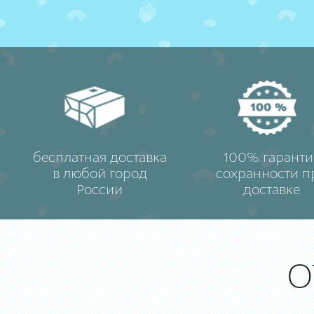
бесплатная доставка
100% гаранти
в любой город
сохранности п
России
доставке
О