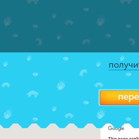
получи
пере
This page can'