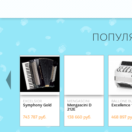
ПОПУЛ
EXCELSIOR
MENGASCINI
BALLONE BU
Symphony Gold
Mengascini D
Excellence
212E
743 787 руб.
138 660 руб.
468 897 ру