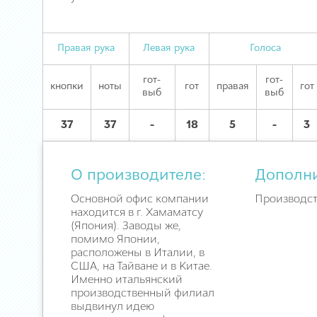
Правая рука
Левая рука
Голоса
гот-
гот-
кнопки
ноты
гот
правая
гот
выб
выб
37
37
-
18
5
-
3
О производителе:
Дополн
Основной офис компании
Производст
находится в г. Хамаматсу
(Япония). Заводы же,
помимо Японии,
расположены в Италии, в
США, на Тайване и в Китае.
Именно итальянский
производственный филиал
выдвинул идею