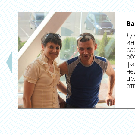
Ва
До
ин
ра
об
фа
не
це
от