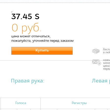
,
37.45 S
0 руб.
цена может отличаться,
пожалуйста, уточняйте перед заказом
бесп
Купить
в лю
нажм
мене
цена
пере
Правая рука:
Левая 
Голоса
Регистры