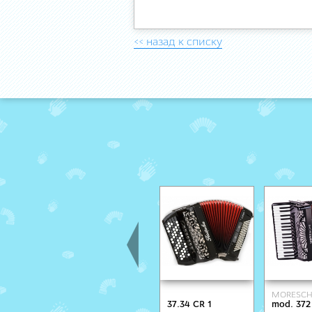
<< назад к списку
MORESCH
37.34 CR 1
mod. 372