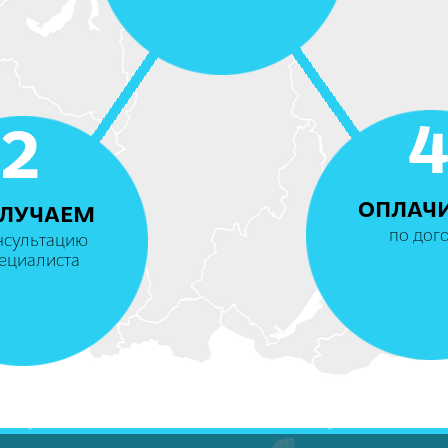
2
ОПЛАЧ
ЛУЧАЕМ
по дог
нсультацию
ециалиста