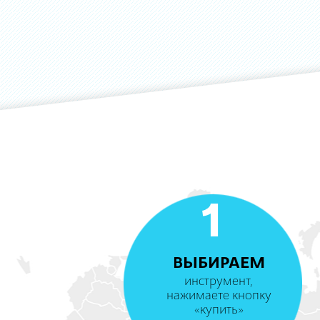
1
ВЫБИРАЕМ
инструмент,
нажимаете кнопку
«купить»