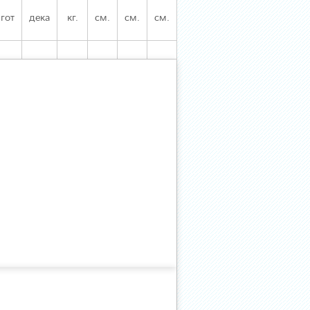
гот
дека
кг.
см.
см.
см.