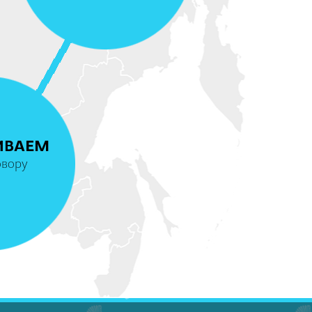
4
ИВАЕМ
овору