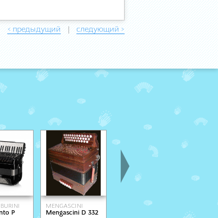
< предыдущий
следующий >
|
BURINI
MENGASCINI
VICTORIA
PIGINI
nto P
Mengascini D 332
mod. Ac410V
Peter Pa