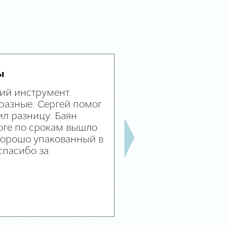
ы
ий инструмент.
разные. Сергей помог
л разницу. Баян
оге по срокам вышло
 хорошо упакованный в
спасибо за