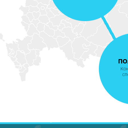
ПО
Ко
сп