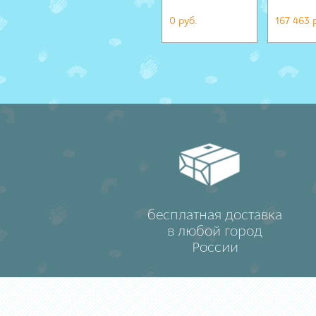
0 руб.
167 463 
бесплатная доставка
в любой город
России