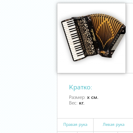
Кратко:
Размер:
х см.
Вес:
кг.
Правая рука
Левая рука