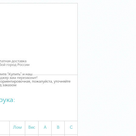
латная доставка
бой город России
ите “Купить” и наш
джер вам перезвонит!
 ориентировочная, пожалуйста, уточняйте
д заказом
рука:
Лом
Вес
А
В
С