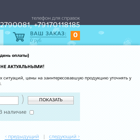
телефон для справок
2790081, +79170118185
ВАШ ЗАКАЗ:
0
0
руб.
 день оплаты)
 НЕ АКТУАЛЬНЫМИ!
ых ситуаций, цены на заинтересовавшую продукцию уточнять у
.
)
ПОКАЗАТЬ
В наличие
< предыдущий
следующий >
|