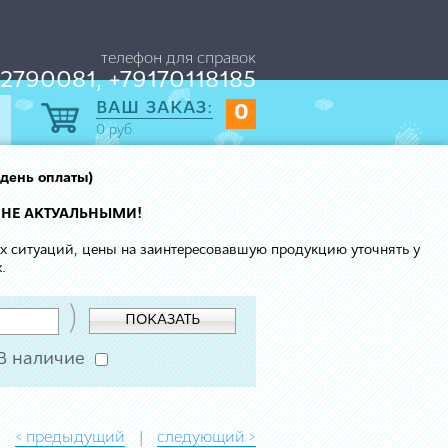
телефон для справок
2790081, +79170118185
ВАШ ЗАКАЗ:
0
0
руб.
 день оплаты)
 НЕ АКТУАЛЬНЫМИ!
ых ситуаций, цены на заинтересовавшую продукцию уточнять у
.
)
ПОКАЗАТЬ
В наличие
< предыдущий
следующий >
|