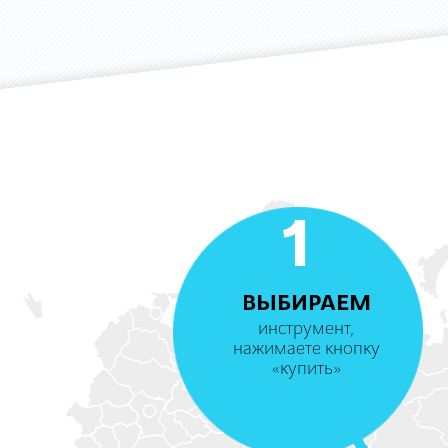
1
ВЫБИРАЕМ
инструмент,
нажимаете кнопку
«купить»