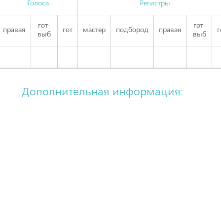
Голоса
Регистры
гот-
гот-
правая
гот
мастер
подбород
правая
г
выб
выб
Дополнительная информация: