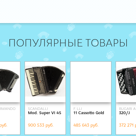
ПОПУЛЯРНЫЕ ТОВАРЫ
ARMANDO
SCANDALLI
F. LLI
BUGARI 
Mod. Super VI 4S
11 Cassotto Gold
320/J
ALESSANDRINI
руб.
900 533 руб.
485 643 руб.
372 271 