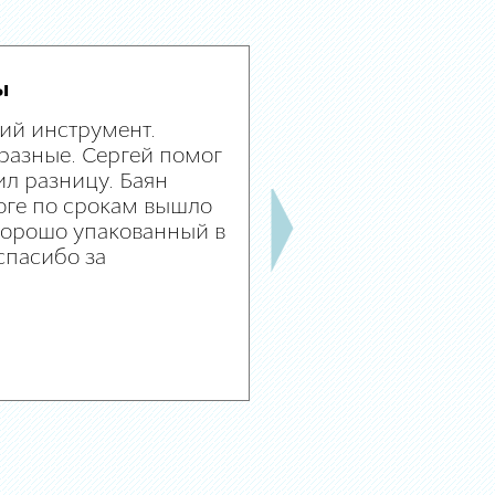
ы
ий инструмент.
разные. Сергей помог
л разницу. Баян
оге по срокам вышло
 хорошо упакованный в
спасибо за