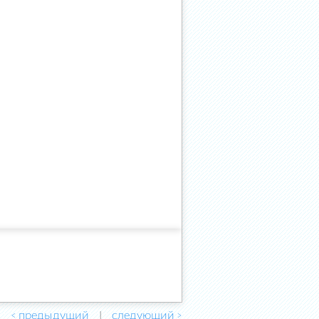
< предыдущий
следующий >
|