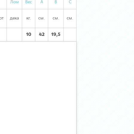
Лом
Вес
А
В
С
от
дека
кг.
см.
см.
см.
10
42
19,5