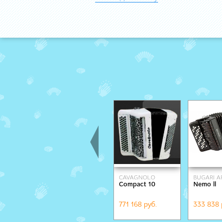
СAVAGNOLO
BUGARI 
Compact 10
Nemo ll
771 168 руб.
333 838 