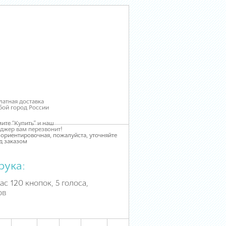
латная доставка
бой город России
ите “Купить” и наш
джер вам перезвонит!
 ориентировочная, пожалуйста, уточняйте
д заказом
рука:
ас 120 кнопок, 5 голоса,
ов