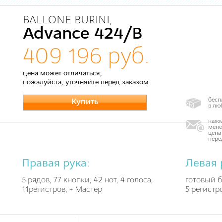
BALLONE BURINI,
Advance 424/B
409 196 руб.
цена может отличаться,
пожалуйста, уточняйте перед заказом
бесп
Купить
в лю
нажм
мене
цена
пере
Правая рука:
Левая 
5 рядов, 77 кнопки, 42 нот, 4 голоса,
готовый б
11регистров, + Мастер
5 регистр