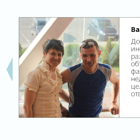
Ва
До
ин
ра
об
фа
не
це
от