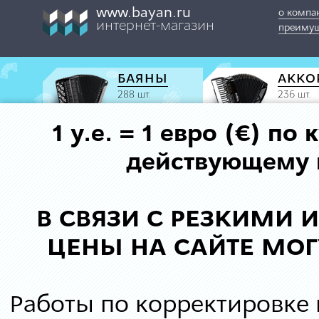
www.bayan.ru
о компа
интернет-магазин
преимущ
БАЯНЫ
АККО
288 шт.
236 шт.
1 у.е. = 1 евро (€) п
действующему к
В СВЯЗИ С РЕЗКИМИ
ЦЕНЫ НА САЙТЕ МОГ
Работы по корректировке 