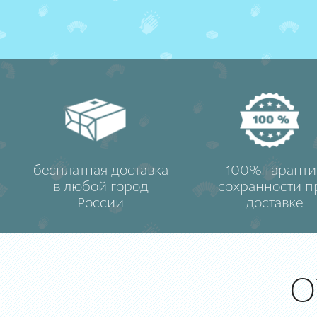
бесплатная доставка
100% гаранти
в любой город
сохранности п
России
доставке
О