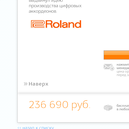
выдвинул идею
производства цифровых
аккордеонов.
нажмите
менедж
цена ор
перед 
»
Наверх
236 690 руб.
бесплат
в любо
<< назад к списку