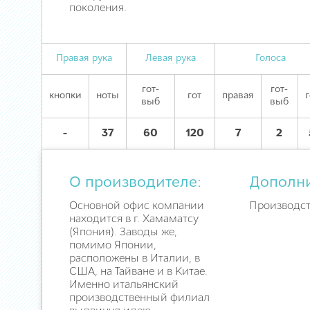
поколения.
Правая рука
Левая рука
Голоса
гот-
гот-
кнопки
ноты
гот
правая
г
выб
выб
-
37
60
120
7
2
О производителе:
Дополн
Основной офис компании
Производст
находится в г. Хамаматсу
(Япония). Заводы же,
помимо Японии,
расположены в Италии, в
США, на Тайване и в Китае.
Именно итальянский
производственный филиал