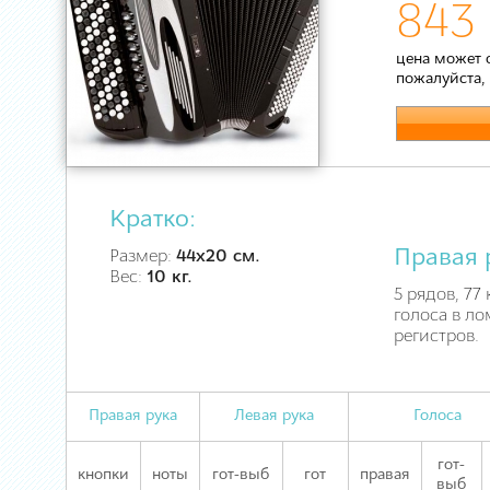
843
цена может 
пожалуйста,
Кратко:
Правая 
Размер:
44х20 см.
Вес:
10 кг.
5 рядов, 77 
голоса в ло
регистров.
Правая рука
Левая рука
Голоса
гот-
кнопки
ноты
гот-выб
гот
правая
выб