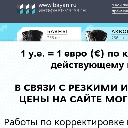
www.bayan.ru
о компа
интернет-магазин
преимущ
БАЯНЫ
АККО
288 шт.
236 шт.
1 у.е. = 1 евро (€) п
действующему к
В СВЯЗИ С РЕЗКИМИ
ЦЕНЫ НА САЙТЕ МОГ
Работы по корректировке 