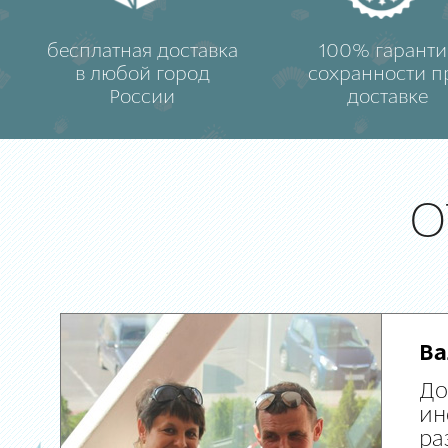
бесплатная доставка
100% гаранти
в любой город
сохранности п
России
доставке
О
Ва
До
ин
ра