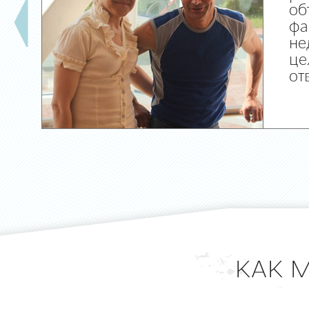
об
фа
не
це
от
КАК 