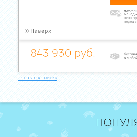
нажмите
менедж
цена ор
перед 
»
Наверх
843 930 руб.
бесплат
в любо
<< назад к списку
ПОПУЛ