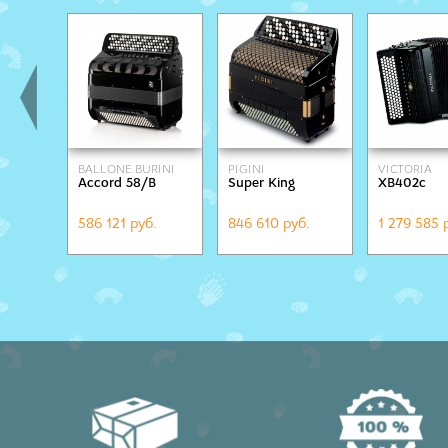
BALLONE BURINI
PIGINI
VICTORIA
Accord 58/B
Super King
XB402c
586 121 руб.
846 610 руб.
1 279 585 