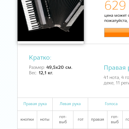
629 
цена может 
пожалуйста,
Кратко:
Правая 
Размер:
49,5х20 см.
Вес:
12,1 кг.
41 нота, 4 
деке, 11 рег
Правая рука
Левая рука
Голоса
гот-
гот-
кнопки
ноты
гот
правая
г
выб
выб