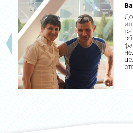
Ва
До
ин
ра
об
фа
не
це
от