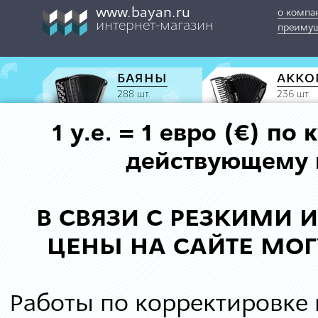
www.bayan.ru
о компа
интернет-магазин
преимущ
БАЯНЫ
АККО
288 шт.
236 шт.
1 у.е. = 1 евро (€) п
действующему к
В СВЯЗИ С РЕЗКИМИ
ЦЕНЫ НА САЙТЕ МОГ
Работы по корректировке 