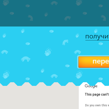
получи
пере
This page can'
Do you own this 