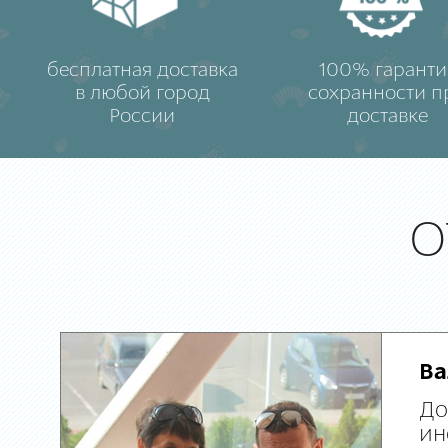
бесплатная доставка
100% гаранти
в любой город
сохранности п
России
доставке
О
Ва
До
ин