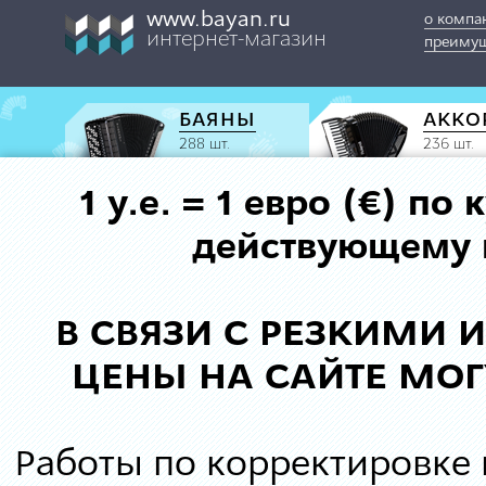
www.bayan.ru
о компа
интернет-магазин
преимущ
БАЯНЫ
АККО
288 шт.
236 шт.
1 у.е. = 1 евро (€) п
действующему к
В СВЯЗИ С РЕЗКИМИ
ЦЕНЫ НА САЙТЕ МОГ
Работы по корректировке 