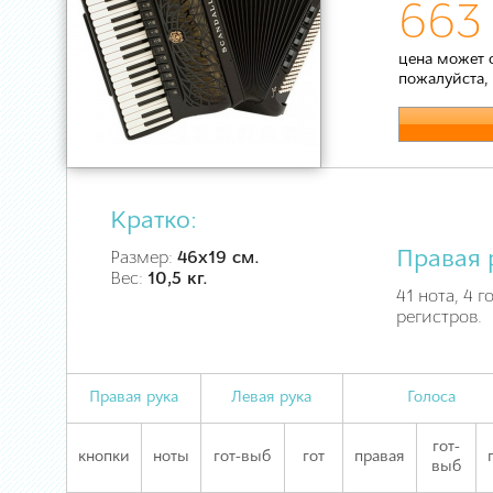
663 
цена может 
пожалуйста,
Кратко:
Правая 
Размер:
46х19 см.
Вес:
10,5 кг.
41 нота, 4 
регистров.
Правая рука
Левая рука
Голоса
гот-
кнопки
ноты
гот-выб
гот
правая
выб