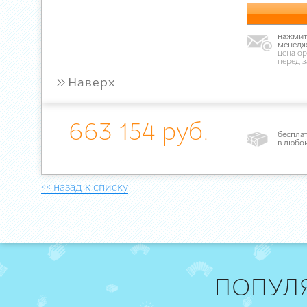
нажмите
менедж
цена ор
перед 
»
Наверх
663 154 руб.
бесплат
в любо
<< назад к списку
ПОПУЛ