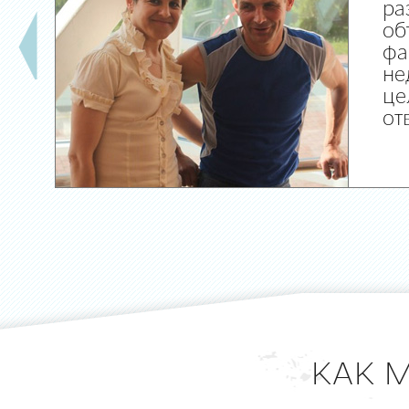
ра
об
фа
не
це
от
КАК 