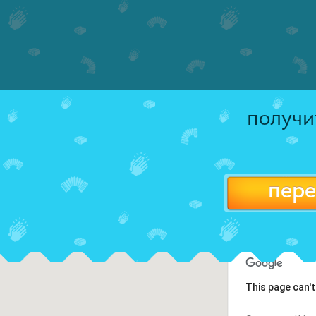
получи
пере
This page can'