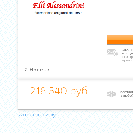
нажмите
менедж
цена ор
перед 
»
Наверх
218 540 руб.
бесплат
в любо
<< назад к списку