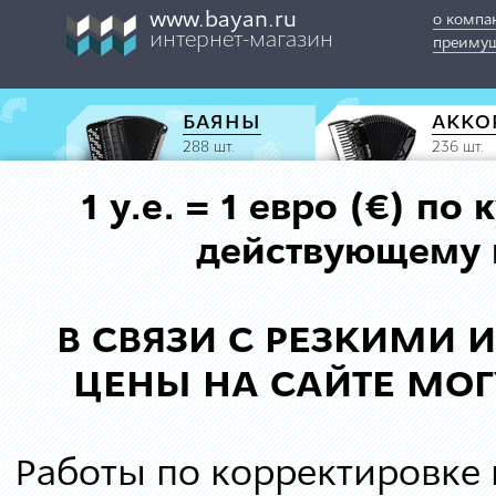
www.bayan.ru
о компа
интернет-магазин
преимущ
БАЯНЫ
АККО
288 шт.
236 шт.
1 у.е. = 1 евро (€) п
действующему к
В СВЯЗИ С РЕЗКИМИ
ЦЕНЫ НА САЙТЕ МОГ
Работы по корректировке 