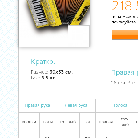
218 
цена может 
пожалуйста,
Кратко:
Правая 
Размер:
39х33 см.
Вес:
6,5 кг.
26 нот, 3 го
Правая рука
Левая рука
Голоса
гот-
кнопки
ноты
гот-выб
гот
правая
выб