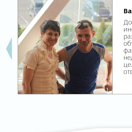
Ва
До
ин
ра
об
фа
не
це
от