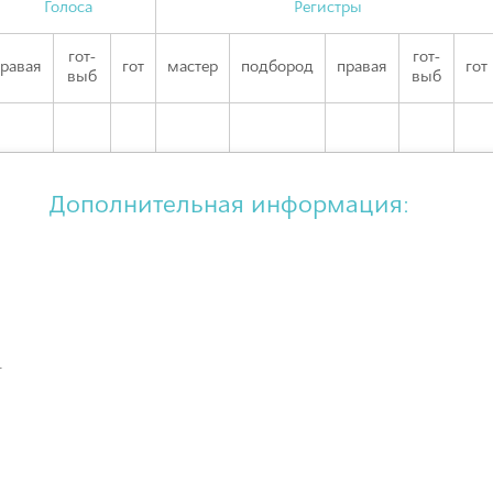
Голоса
Регистры
гот-
гот-
равая
гот
мастер
подбород
правая
гот
выб
выб
Дополнительная информация:
–