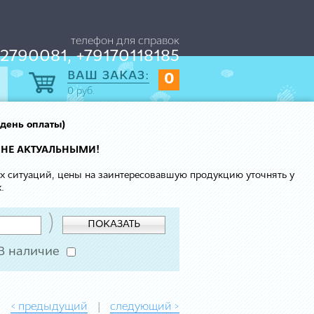
телефон для справок
2790081, +79170118185
ВАШ ЗАКАЗ:
0
0
руб.
 день оплаты)
 НЕ АКТУАЛЬНЫМИ!
ых ситуаций, цены на заинтересовавшую продукцию уточнять у
.
)
ПОКАЗАТЬ
В наличие
< предыдущий
следующий >
|