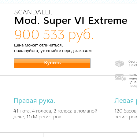
SCANDALLI,
Mod. Super VI Extreme
900 533 руб.
цена может отличаться,
пожалуйста, уточняйте перед заказом
бесп
Купить
в лю
нажм
мене
цена
пере
Правая рука:
Левая 
41 нота, 4 голоса, 2 голоса в ломаной
120 басов,
деке, 11+M регистров.
регистров