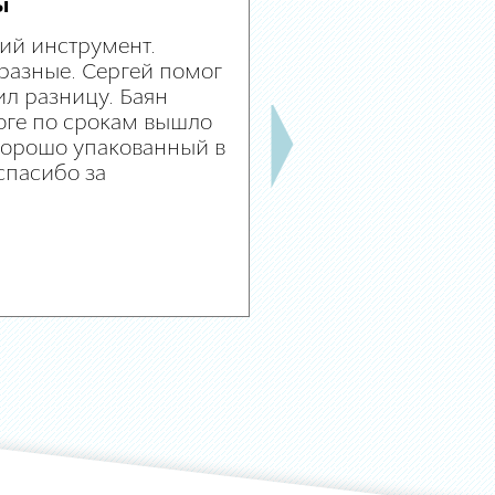
ы
ий инструмент.
разные. Сергей помог
л разницу. Баян
оге по срокам вышло
 хорошо упакованный в
спасибо за