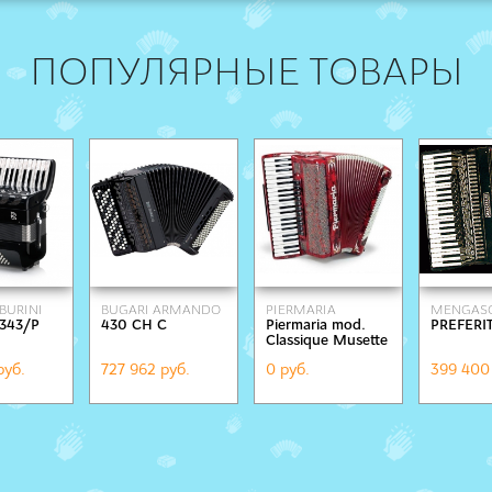
ПОПУЛЯРНЫЕ ТОВАРЫ
BURINI
BUGARI ARMANDO
PIERMARIA
MENGASC
 343/Р
430 CH C
Piermaria mod.
PREFERI
Classique Musette
руб.
727 962 руб.
0 руб.
399 400