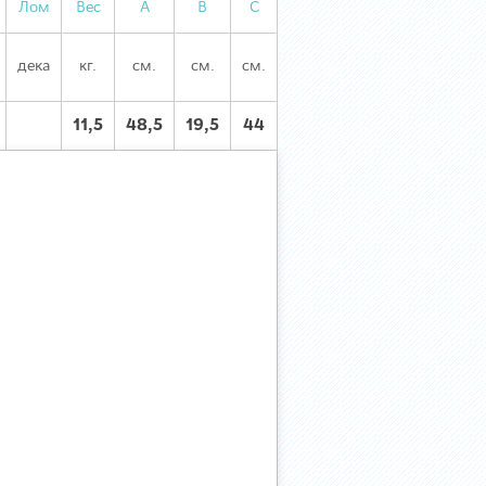
Лом
Вес
А
В
С
дека
кг.
см.
см.
см.
11,5
48,5
19,5
44