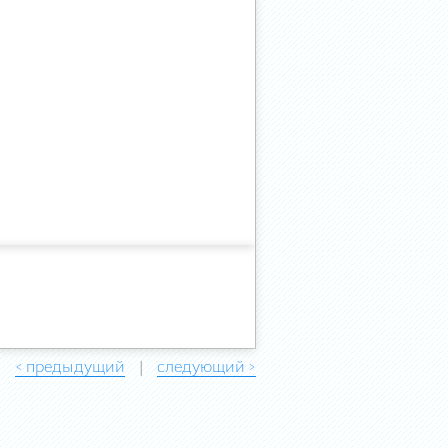
< предыдущий
следующий >
|