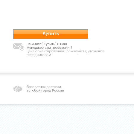
Купить
нажмите “Купить” и наш
менеджер вам перезвонит!
цена ориентировочная, пожалуйста, уточняйте
перед заказом
бесплатная доставка
в любой город России