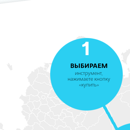
1
ВЫБИРАЕМ
инструмент,
нажимаете кнопку
«купить»