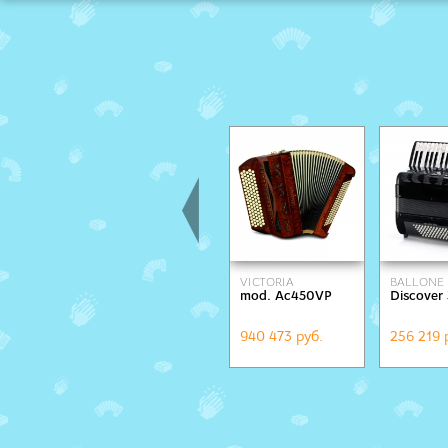
VICTORIA
BALLONE 
mod. Ac450VP
Discover
940 473 руб.
256 219 