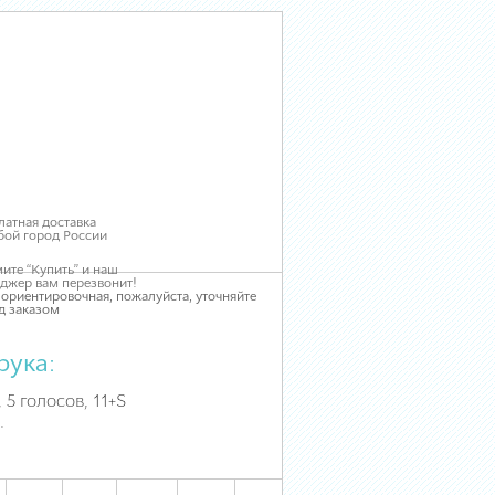
латная доставка
бой город России
ите “Купить” и наш
джер вам перезвонит!
 ориентировочная, пожалуйста, уточняйте
д заказом
рука:
 5 голосов, 11+S
.