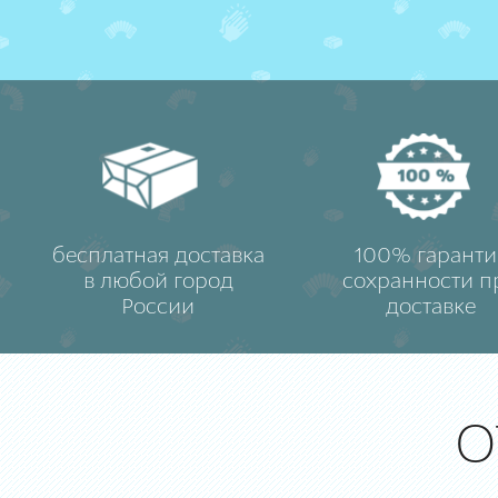
бесплатная доставка
100% гаранти
в любой город
сохранности п
России
доставке
О