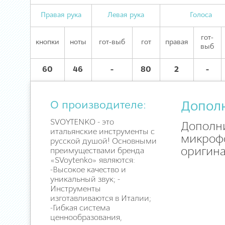
Правая рука
Левая рука
Голоса
гот-
кнопки
ноты
гот-выб
гот
правая
выб
60
46
-
80
2
-
О производителе:
Допол
SVOYTENKO - это
Дополни
итальянские инструменты с
микрофо
русской душой! Основными
оригина
преимуществами бренда
«SVoytenko» являются:
-Высокое качество и
уникальный звук; -
Инструменты
изготавливаются в Италии;
-Гибкая система
ценнообразования,