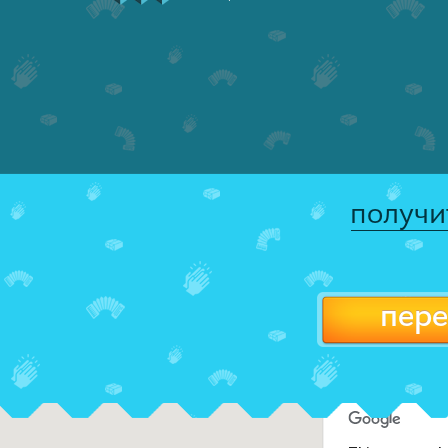
получи
пере