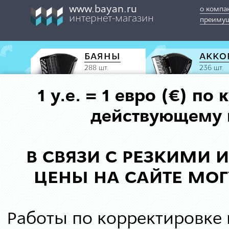
www.bayan.ru
о компа
интернет-магазин
преимущ
БАЯНЫ
АККО
288 шт.
236 шт.
1 у.е. = 1 евро (€) п
действующему к
В СВЯЗИ С РЕЗКИМИ
ЦЕНЫ НА САЙТЕ МОГ
Работы по корректировке 