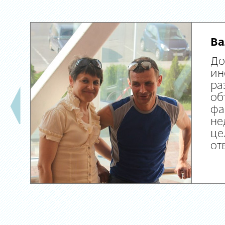
Ва
До
ин
ра
об
фа
не
це
от