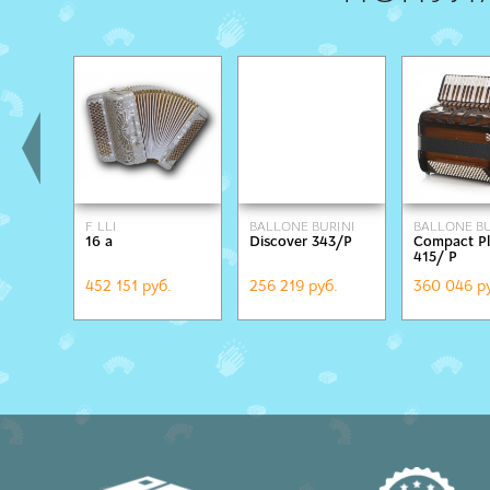
F. LLI
BALLONE BURINI
BALLONE BU
16 a
Discover 343/Р
Compact Pl
ALESSANDRINI
415/ Р
452 151 руб.
256 219 руб.
360 046 р