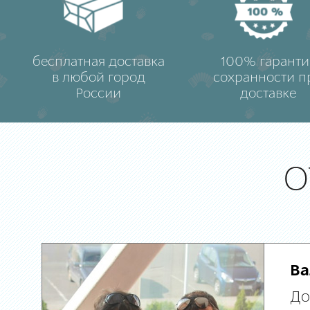
бесплатная доставка
100% гаранти
в любой город
сохранности п
России
доставке
О
Ва
До