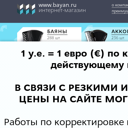
www.bayan.ru
о компа
интернет-магазин
преимущ
БАЯНЫ
АККО
288 шт.
236 шт.
1 у.е. = 1 евро (€) п
действующему к
В СВЯЗИ С РЕЗКИМИ
ЦЕНЫ НА САЙТЕ МОГ
Работы по корректировке 