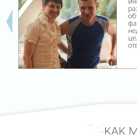
ин
ра
об
фа
не
це
от
КАК 