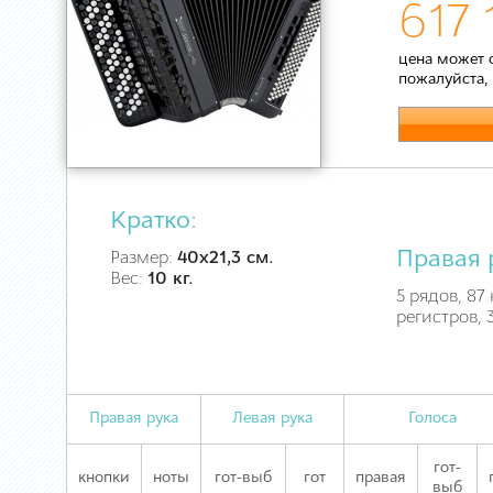
617 
цена может 
пожалуйста,
Кратко:
Правая 
Размер:
40х21,3 см.
Вес:
10 кг.
5 рядов, 87 
регистров, 
Правая рука
Левая рука
Голоса
гот-
кнопки
ноты
гот-выб
гот
правая
выб