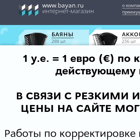
www.bayan.ru
о компа
интернет-магазин
преимущ
БАЯНЫ
АККО
288 шт.
236 шт.
1 у.е. = 1 евро (€) п
действующему к
В СВЯЗИ С РЕЗКИМИ
ЦЕНЫ НА САЙТЕ МОГ
Работы по корректировке 