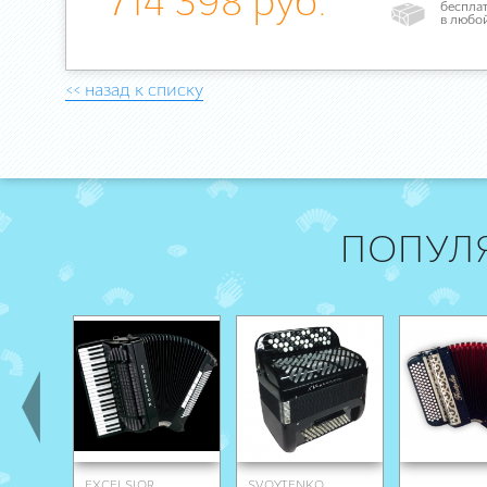
714 398 руб.
бесплат
в любо
<< назад к списку
ПОПУЛ
EXCELSIOR
SVOYTENKO