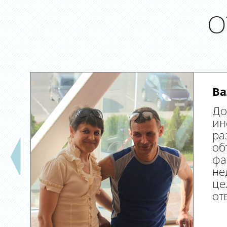
О
Ва
До
ин
ра
об
фа
не
це
от