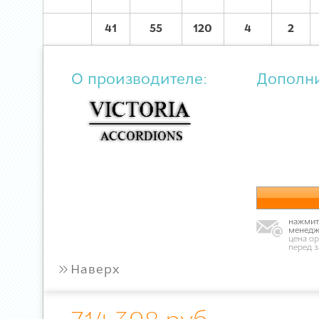
41
55
120
4
2
О производителе:
Дополн
нажмите
менедж
цена ор
перед 
»
Наверх