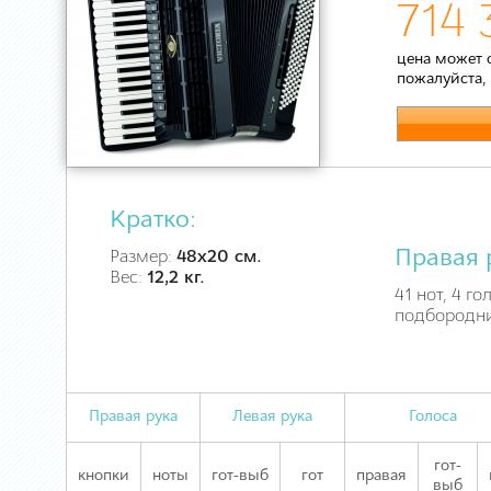
714 
цена может 
пожалуйста,
Кратко:
Правая 
Размер:
48х20 см.
Вес:
12,2 кг.
41 нот, 4 го
подбородн
Правая рука
Левая рука
Голоса
гот-
кнопки
ноты
гот-выб
гот
правая
выб