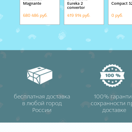
Magnante
Eureka 2
Compact 52
ACCORDIONS
convertor
680 486 руб.
419 914 руб.
0 руб.
бесплатная доставка
100% гаранти
в любой город
сохранности п
России
доставке