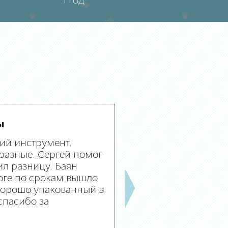
1 год
ы
ий инструмент.
разные. Сергей помог
л разницу. Баян
оге по срокам вышло
 хорошо упакованный в
спасибо за