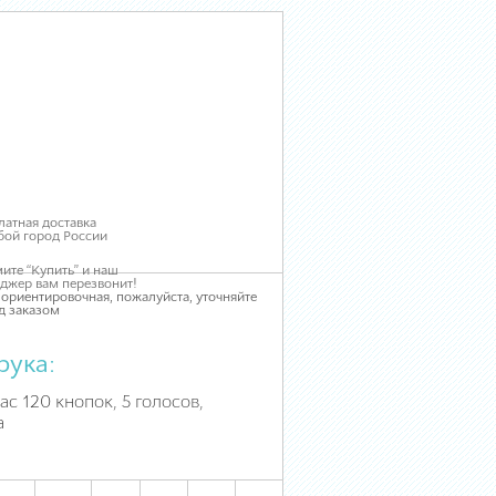
латная доставка
бой город России
ите “Купить” и наш
джер вам перезвонит!
 ориентировочная, пожалуйста, уточняйте
д заказом
рука:
ас 120 кнопок, 5 голосов,
а