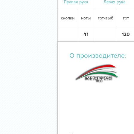
Правая рука
Левая рука
кнопки
ноты
гот-выб
гот
41
120
О производителе: