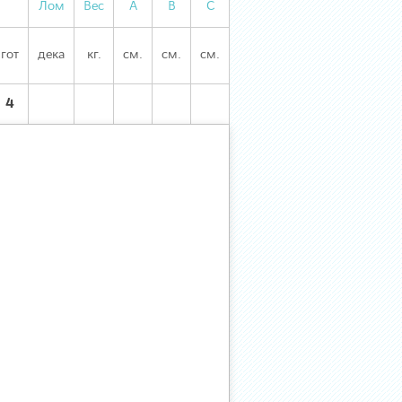
Лом
Вес
А
В
С
гот
дека
кг.
см.
см.
см.
4