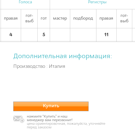
Голоса
Регистры
гот-
гот-
правая
гот
мастер
подбород
правая
выб
выб
4
5
11
Дополнительная информация:
Производство : Италия
Купить
нажмите “Купить” и наш
менеджер вам перезвонит!
цена ориентировочная, пожалуйста, уточняйте
перед заказом