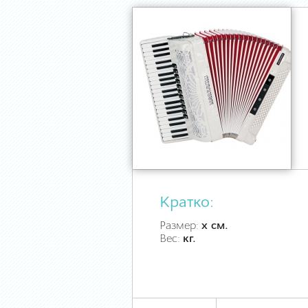
Кратко:
Размер:
х см.
Вес:
кг.