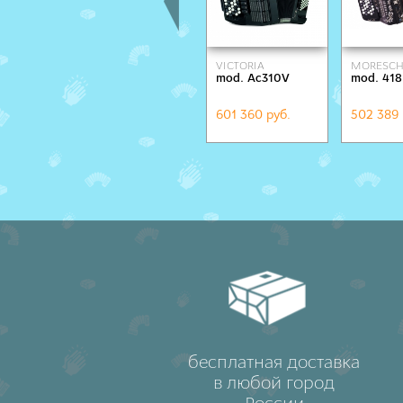
VICTORIA
MORESCH
mod. Ac310V
mod. 418
601 360 руб.
502 389 
бесплатная доставка
в любой город