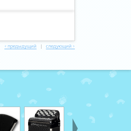
< предыдущий
следующий >
|