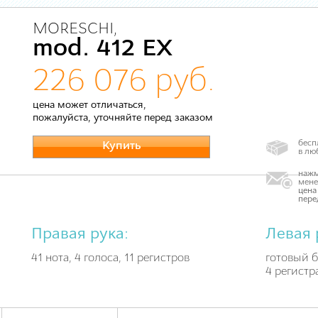
MORESCHI,
mod. 412 EX
226 076 руб.
цена может отличаться,
пожалуйста, уточняйте перед заказом
бесп
Купить
в лю
нажм
мене
цена
пере
Правая рука:
Левая 
41 нота, 4 голоса, 11 регистров
готовый б
4 регистр