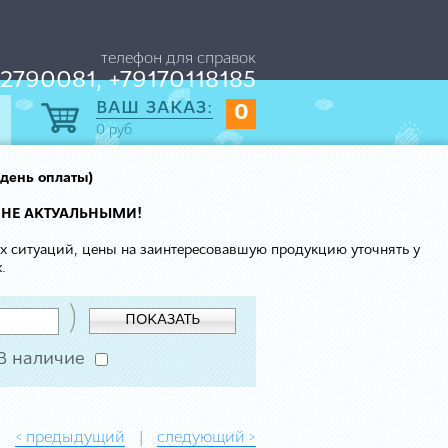
телефон для справок
2790081, +79170118185
ВАШ ЗАКАЗ:
0
0
руб.
 день оплаты)
 НЕ АКТУАЛЬНЫМИ!
ых ситуаций, цены на заинтересовавшую продукцию уточнять у
.
)
ПОКАЗАТЬ
В наличие
< предыдущий
следующий >
|