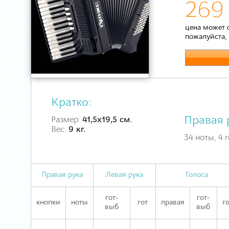
269 
цена может 
пожалуйста,
Кратко:
Правая 
Размер:
41,5х19,5 см.
Вес:
9 кг.
34 ноты, 4 
Правая рука
Левая рука
Голоса
гот-
гот-
кнопки
ноты
гот
правая
г
выб
выб