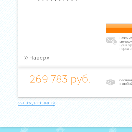
нажмите
менедж
цена ор
перед 
»
Наверх
269 783 руб.
бесплат
в любо
<< назад к списку