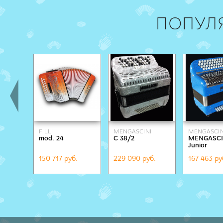
ПОПУЛ
F. LLI
MENGASCINI
MENGASCIN
mod. 24
C 38/2
MENGASCI
ALESSANDRINI
Junior
150 717 руб.
229 090 руб.
167 463 ру