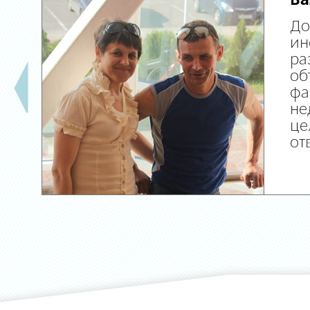
Ва
До
ин
ра
об
фа
не
це
от