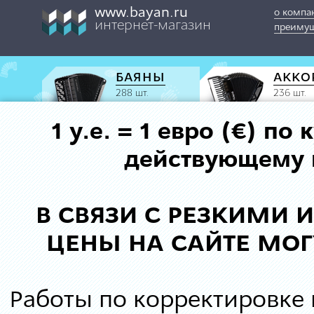
www.bayan.ru
о компа
интернет-магазин
преимущ
БАЯНЫ
АККО
288 шт.
236 шт.
1 у.е. = 1 евро (€) п
действующему к
В СВЯЗИ С РЕЗКИМИ
ЦЕНЫ НА САЙТЕ МОГ
Работы по корректировке 