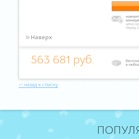
нажмите
менедж
цена ор
перед 
»
Наверх
563 681 руб.
бесплат
в любо
<< назад к списку
ПОПУЛ