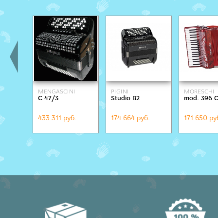
MENGASCINI
PIGINI
MORESCHI
C 47/3
Studio B2
mod. 396 
433 311 руб.
174 664 руб.
171 650 ру