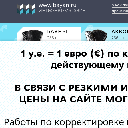
www.bayan.ru
о компа
интернет-магазин
преимущ
БАЯНЫ
АККО
288 шт.
236 шт.
1 у.е. = 1 евро (€) п
действующему к
В СВЯЗИ С РЕЗКИМИ
ЦЕНЫ НА САЙТЕ МОГ
Работы по корректировке 