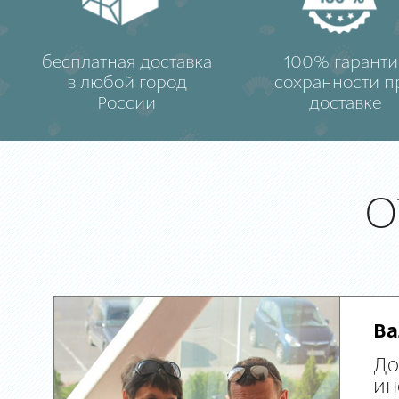
бесплатная доставка
100% гаранти
в любой город
сохранности п
России
доставке
О
Ва
До
ин