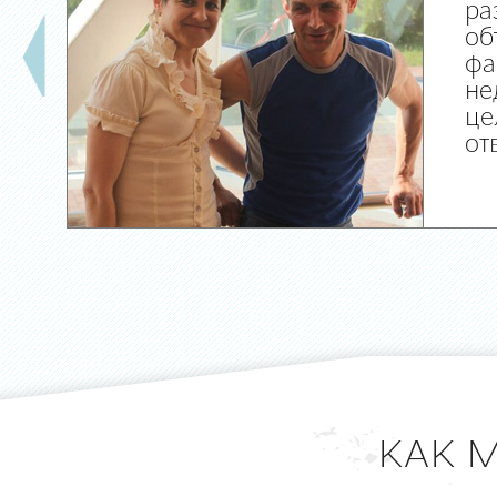
ра
об
фа
не
це
от
КАК 