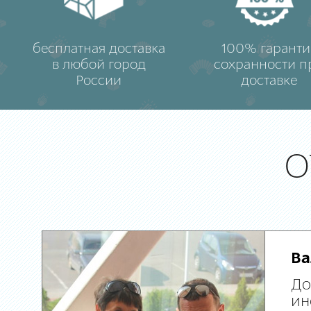
бесплатная доставка
100% гаранти
в любой город
сохранности п
России
доставке
О
Ва
До
ин