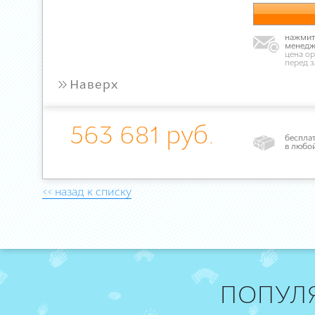
нажмите
менедж
цена ор
перед 
»
Наверх
563 681 руб.
бесплат
в любо
<< назад к списку
ПОПУЛ