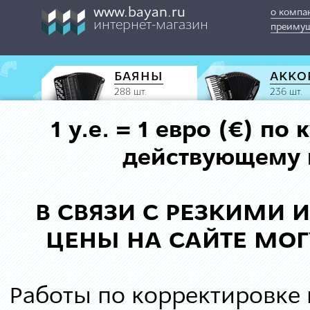
www.bayan.ru
о компа
интернет-магазин
преимущ
БАЯНЫ
АККО
288 шт.
236 шт.
1 у.е. = 1 евро (€) п
действующему к
В СВЯЗИ С РЕЗКИМИ
ЦЕНЫ НА САЙТЕ МОГ
Работы по корректировке 