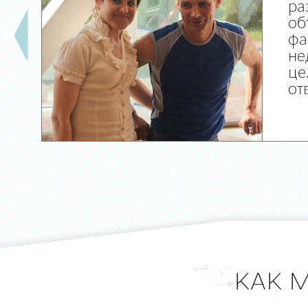
ра
об
фа
не
це
от
КАК 