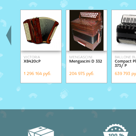
VICTORIA
MENGASCINI
BALLONE BU
XB420cP
Mengascini D 332
Compact Pl
375/ Р
1 296 164 руб.
204 975 руб.
639 793 ру