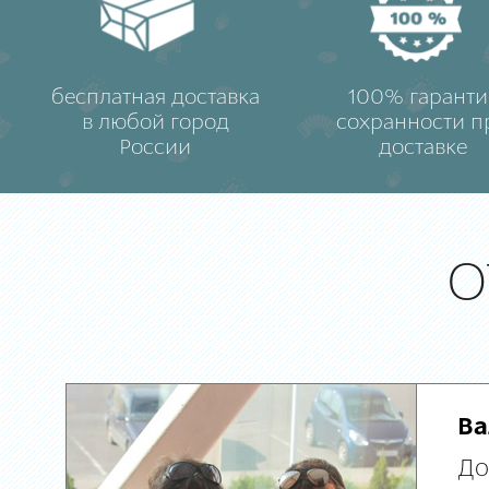
бесплатная доставка
100% гаранти
в любой город
сохранности п
России
доставке
О
Ва
До