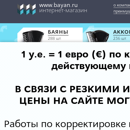
www.bayan.ru
о компа
интернет-магазин
преимущ
БАЯНЫ
АККО
288 шт.
236 шт.
1 у.е. = 1 евро (€) п
действующему к
В СВЯЗИ С РЕЗКИМИ
ЦЕНЫ НА САЙТЕ МОГ
Работы по корректировке 