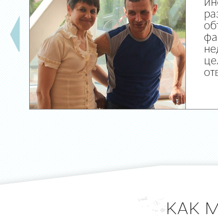
ин
ра
об
фа
не
це
от
КАК 