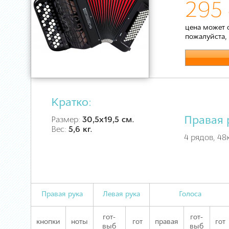
295 
цена может 
пожалуйста,
Кратко:
Правая 
Размер:
30,5х19,5 см.
Вес:
5,6 кг.
4 рядов, 48
Правая рука
Левая рука
Голоса
гот-
гот-
кнопки
ноты
гот
правая
гот
выб
выб