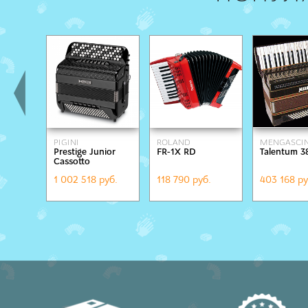
PIGINI
ROLAND
MENGASCIN
Prestige Junior
FR-1X RD
Talentum 3
Cassotto
1 002 518 руб.
118 790 руб.
403 168 ру