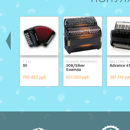
F. LLI
BUGARI ARMANDO
BALLONE BU
30
508/Silver
Advance 41
ALESSANDRINI
Essenzia
brown/black
700 833 руб.
851 550 руб.
381 314 ру
glossy