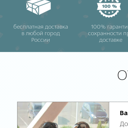
бесплатная доставка
100% гаранти
в любой город
сохранности п
России
доставке
О
Ва
До