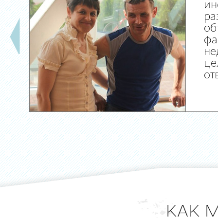
ин
ра
об
фа
не
це
от
КАК 