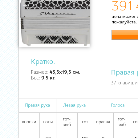
391 
цена может 
пожалуйста,
Кратко:
Правая 
Размер:
43,5х19,5 см.
Вес:
9,5 кг.
37 клавиши,
Правая рука
Левая рука
Голоса
гот-
гот-
кнопки
ноты
гот
правая
го
выб
выб