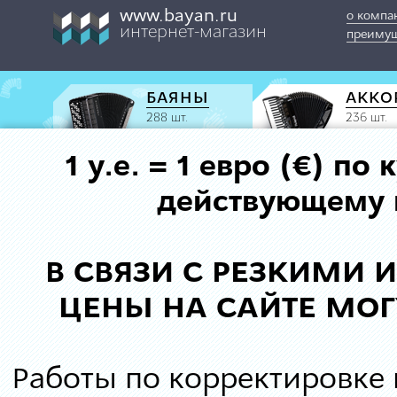
www.bayan.ru
о компа
интернет-магазин
преимущ
БАЯНЫ
АККО
288 шт.
236 шт.
1 у.е. = 1 евро (€) п
действующему к
В СВЯЗИ С РЕЗКИМИ
ЦЕНЫ НА САЙТЕ МОГ
Работы по корректировке 