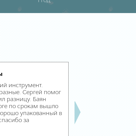
1 год
ы
ий инструмент.
разные. Сергей помог
л разницу. Баян
оге по срокам вышло
 хорошо упакованный в
спасибо за