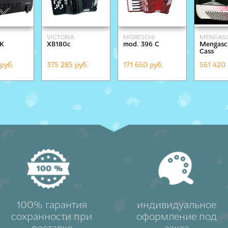
VICTORIA
MORESCHI
MENGASC
BK
XB180c
mod. 396 C
Mengasci
Cass
руб.
375 285 руб.
171 650 руб.
561 420 
100% гарантия
индивидуальное
сохранности при
оформление под