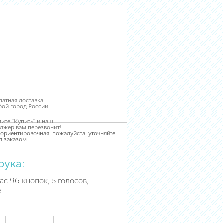
латная доставка
бой город России
ите “Купить” и наш
джер вам перезвонит!
 ориентировочная, пожалуйста, уточняйте
д заказом
рука:
ас 96 кнопок, 5 голосов,
а