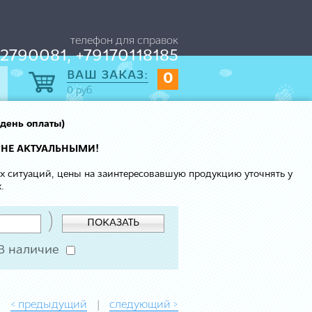
телефон для справок
2790081, +79170118185
ВАШ ЗАКАЗ:
0
0
руб.
 день оплаты)
 НЕ АКТУАЛЬНЫМИ!
ых ситуаций, цены на заинтересовавшую продукцию уточнять у
.
)
ПОКАЗАТЬ
В наличие
< предыдущий
следующий >
|