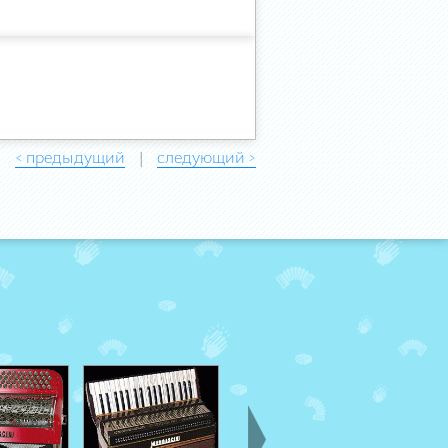
< предыдущий
следующий >
|