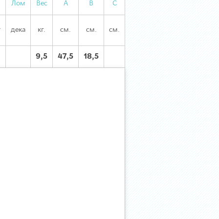
Лом
Вес
А
В
С
т
дека
кг.
см.
см.
см.
9,5
47,5
18,5