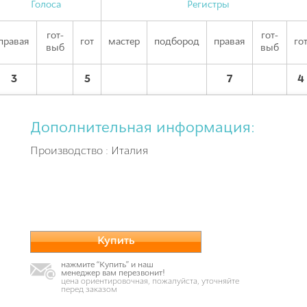
Голоса
Регистры
гот-
гот-
правая
гот
мастер
подбород
правая
го
выб
выб
3
5
7
4
Дополнительная информация:
Производство : Италия
Купить
нажмите “Купить” и наш
менеджер вам перезвонит!
цена ориентировочная, пожалуйста, уточняйте
перед заказом