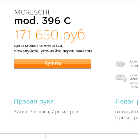
MORESCHI,
mod. 396 C
171 650 руб.
цена может отличаться,
пожалуйста, уточняйте перед заказом
бесп
Купить
в лю
нажм
мене
цена
пере
Правая рука:
Левая 
37 нот, 3 голоса, 7 регистров
готовый б
4 регистр