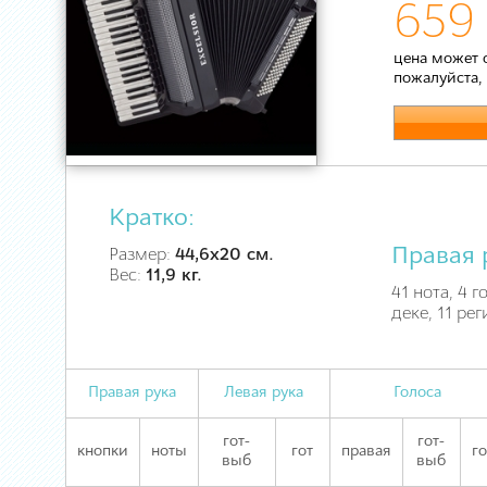
659 
цена может 
пожалуйста,
Кратко:
Правая 
Размер:
44,6х20 см.
Вес:
11,9 кг.
41 нота, 4 
деке, 11 рег
Правая рука
Левая рука
Голоса
гот-
гот-
кнопки
ноты
гот
правая
го
выб
выб