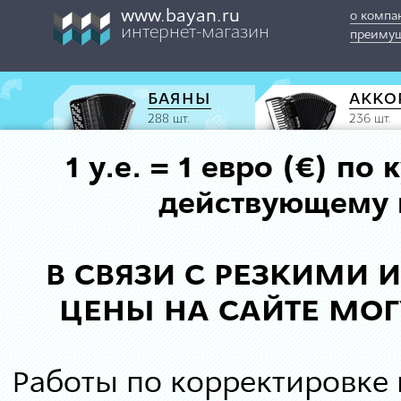
www.bayan.ru
о компа
интернет-магазин
преимущ
БАЯНЫ
АККО
288 шт.
236 шт.
1 у.е. = 1 евро (€) п
действующему к
В СВЯЗИ С РЕЗКИМИ
ЦЕНЫ НА САЙТЕ МОГ
Работы по корректировке 