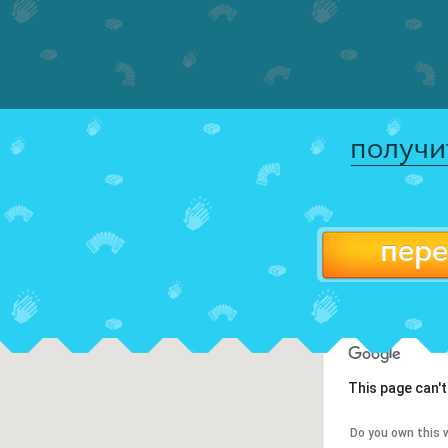
получи
пере
This page can'
Do you own this 