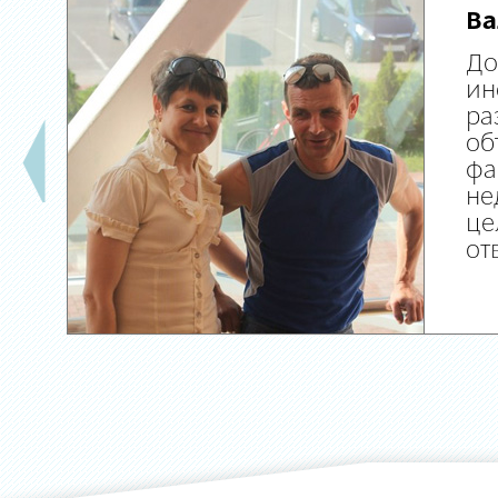
Ва
До
ин
ра
об
фа
не
це
от