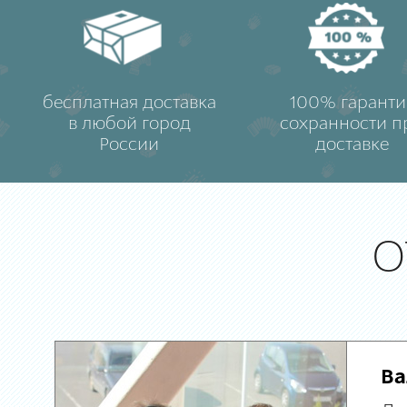
бесплатная доставка
100% гаранти
в любой город
сохранности п
России
доставке
О
Ва