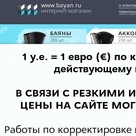
www.bayan.ru
о компа
интернет-магазин
преимущ
БАЯНЫ
АККО
288 шт.
236 шт.
1 у.е. = 1 евро (€) п
действующему к
В СВЯЗИ С РЕЗКИМИ
ЦЕНЫ НА САЙТЕ МОГ
Работы по корректировке 