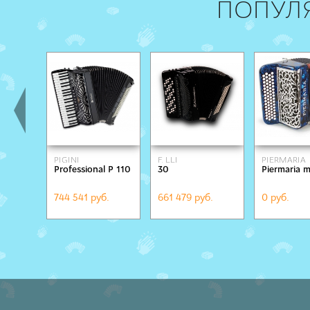
ПОПУЛ
PIGINI
F. LLI
PIERMARIA
Professional P 110
30
Piermaria 
ALESSANDRINI
744 541 руб.
661 479 руб.
0 руб.