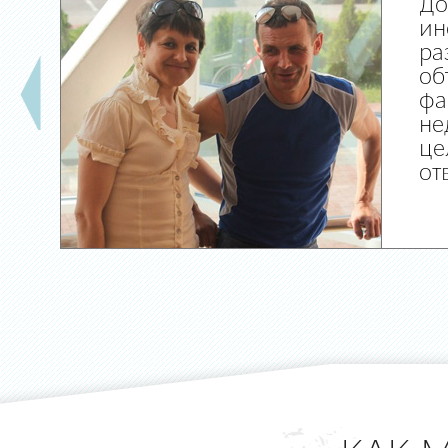
До
ин
ра
об
фа
не
це
от