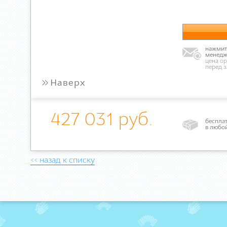
нажмите
менедж
цена ор
перед 
»
Наверх
427 031 руб.
бесплат
в любо
<< назад к списку