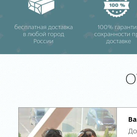
бесплатная доставка
100% гаранти
в любой город
сохранности п
России
доставке
О
Ва
До