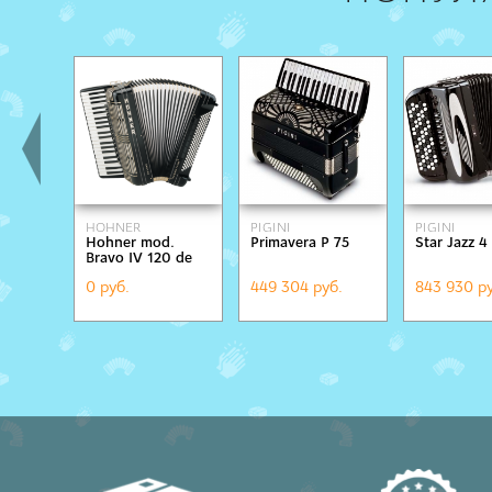
HOHNER
PIGINI
PIGINI
Hohner mod.
Primavera P 75
Star Jazz 4
Bravo IV 120 de
Luxe
0 руб.
449 304 руб.
843 930 ру