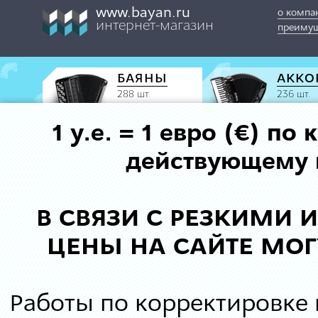
www.bayan.ru
о компа
интернет-магазин
преимущ
БАЯНЫ
АККО
288 шт.
236 шт.
1 у.е. = 1 евро (€) п
действующему к
В СВЯЗИ С РЕЗКИМИ
ЦЕНЫ НА САЙТЕ МОГ
Работы по корректировке 