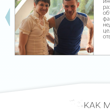
ин
ра
об
фа
не
це
от
КАК 