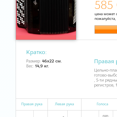
585
цена может 
пожалуйста,
Кратко:
Правая 
Размер:
46х22 см.
Вес:
14,9 кг.
Цельно-пла
готово-выб
, 5-ти рядн
регистров, 
Правая рука
Левая рука
Голоса
гот-