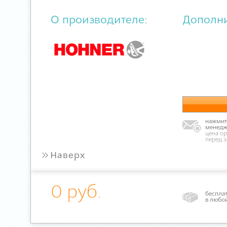
О производителе:
Дополн
нажмите
менедж
цена ор
перед 
»
Наверх
0 руб.
бесплат
в любо