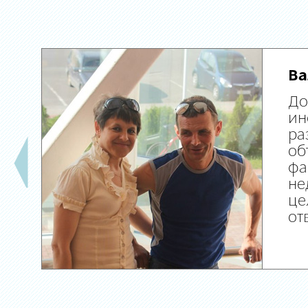
Ва
До
ин
ра
об
фа
не
це
от