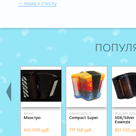
<< назад к списку
ПОПУЛ
AKKO
СAVAGNOLO
BUGARI A
Маэстро
Compact Super
508/Silver
Essenzia
brown/blac
645 000 руб.
771 168 руб.
851 550 ру