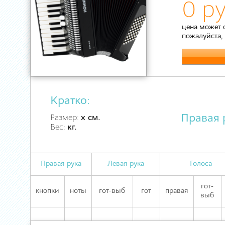
0 ру
цена может 
пожалуйста,
Кратко:
Правая 
Размер:
х см.
Вес:
кг.
Правая рука
Левая рука
Голоса
гот-
кнопки
ноты
гот-выб
гот
правая
выб