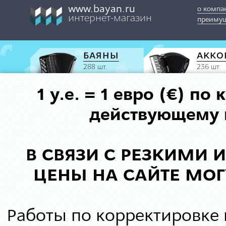
www.bayan.ru
о компа
интернет-магазин
преимущ
БАЯНЫ
АККО
288 шт.
236 шт.
1 у.е. = 1 евро (€) п
действующему к
В СВЯЗИ С РЕЗКИМИ
ЦЕНЫ НА САЙТЕ МОГ
Работы по корректировке 