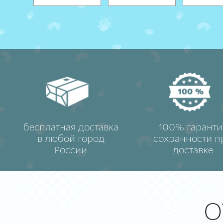
бесплатная доставка
100% гаранти
в любой город
сохранности п
России
доставке
О