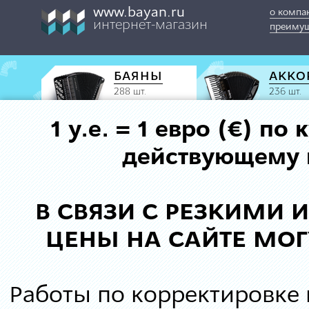
www.bayan.ru
о компа
интернет-магазин
преимущ
БАЯНЫ
АККО
288 шт.
236 шт.
1 у.е. = 1 евро (€) п
действующему к
В СВЯЗИ С РЕЗКИМИ
ЦЕНЫ НА САЙТЕ МОГ
Работы по корректировке 