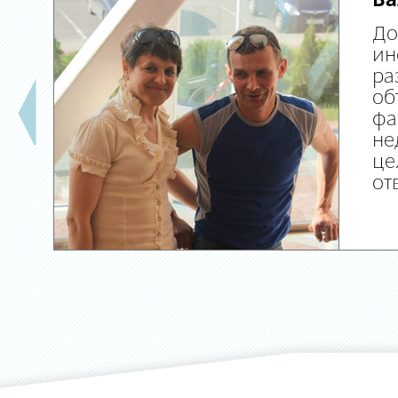
Ва
До
ин
ра
об
фа
не
це
от