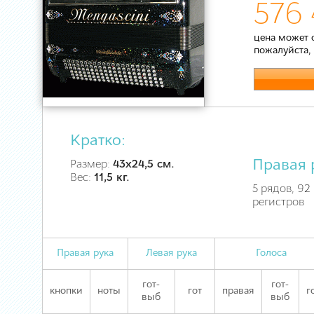
576 
цена может 
пожалуйста,
Кратко:
Правая 
Размер:
43х24,5 см.
Вес:
11,5 кг.
5 рядов, 92 
регистров
Правая рука
Левая рука
Голоса
гот-
гот-
кнопки
ноты
гот
правая
г
выб
выб