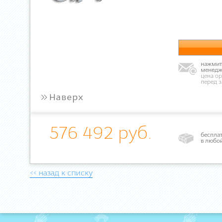
нажмите
менедж
цена ор
перед 
»
Наверх
576 492 руб.
бесплат
в любо
<< назад к списку