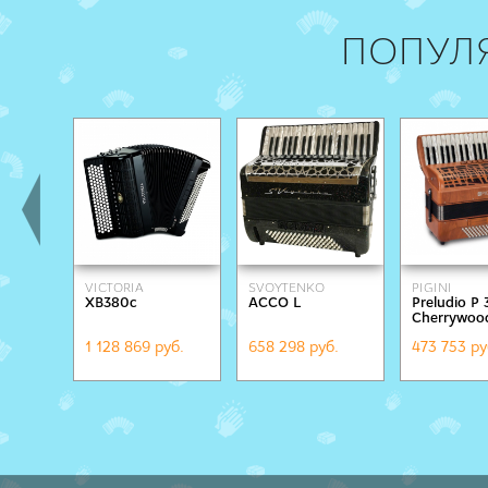
ПОПУЛ
VICTORIA
SVOYTENKO
PIGINI
XB380c
ACCO L
Preludio P 
ACCORDIONS
Cherrywoo
1 128 869 руб.
658 298 руб.
473 753 ру