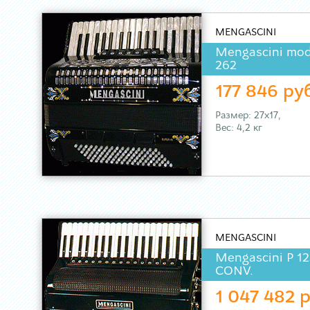
MENGASCINI
Mengascini mod
262
177 846 ру
Размер: 27х17,
Вес: 4,2 кг
MENGASCINI
Mengascini P 12
CONV.
1 047 482 