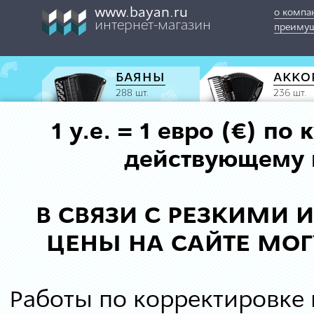
www.bayan.ru
о компа
интернет-магазин
преимущ
БАЯНЫ
АККО
288 шт.
236 шт.
1 у.е. = 1 евро (€) п
действующему к
В СВЯЗИ С РЕЗКИМИ
ЦЕНЫ НА САЙТЕ МОГ
Работы по корректировке 