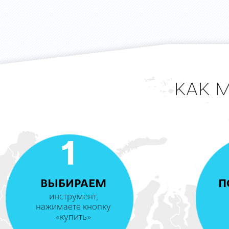
КАК 
1
ВЫБИРАЕМ
П
инструмент,
нажимаете кнопку
«купить»