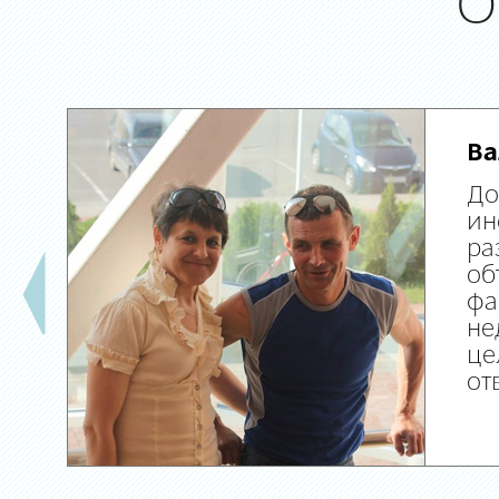
О
Ва
До
ин
ра
об
фа
не
це
от