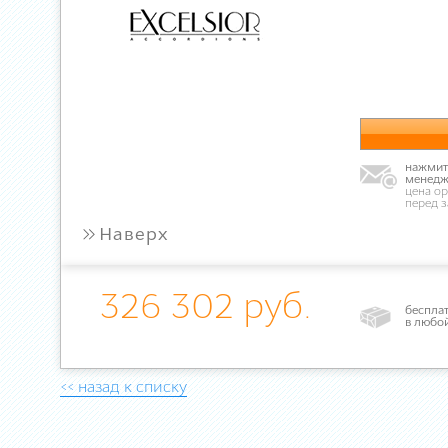
нажмите
менедж
цена ор
перед 
»
Наверх
326 302 руб.
бесплат
в любо
<< назад к списку