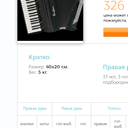
326 
цена может 
пожалуйста,
Кратко:
Правая 
Размер:
40х20 см.
Вес:
5 кг.
37 нот, 3 го
подбородн
Правая рука
Левая рука
Голоса
гот-
кнопки
ноты
гот-выб
гот
правая
выб