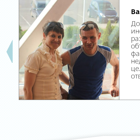
Ва
До
ин
ра
об
фа
не
це
от