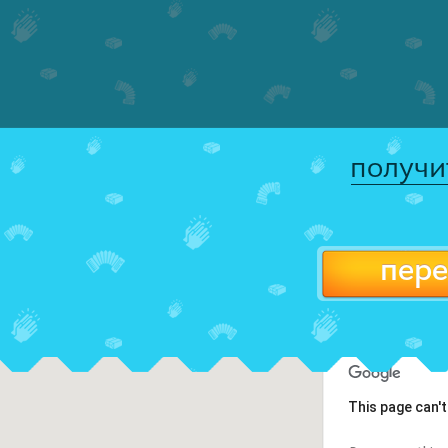
получи
пере
This page can'