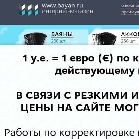
www.bayan.ru
о компа
интернет-магазин
преимущ
БАЯНЫ
АККО
288 шт.
236 шт.
1 у.е. = 1 евро (€) п
действующему к
В СВЯЗИ С РЕЗКИМИ
ЦЕНЫ НА САЙТЕ МОГ
Работы по корректировке 