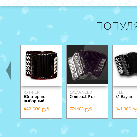
ПОПУЛ
ЮПИТЕР
СAVAGNOLO
F. LLI
Юпитер не
Compact Plus
31 Bayan
ALESSANDR
выборный
442 000 руб.
771 168 руб.
941 980 ру