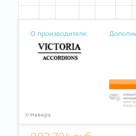
О производителе:
Дополн
нажмите
менедж
цена ор
перед 
»
Наверх