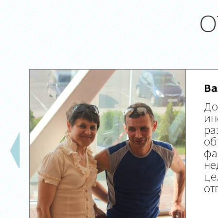
О
Ва
До
ин
ра
об
фа
не
це
от