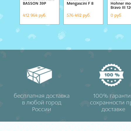
BASSON 39P
Mengascini F 8
Hohner mo
Bravo III 1
412 964 руб.
576 492 руб.
0 руб.
бесплатная доставка
100% гаранти
в любой город
сохранности п
России
доставке