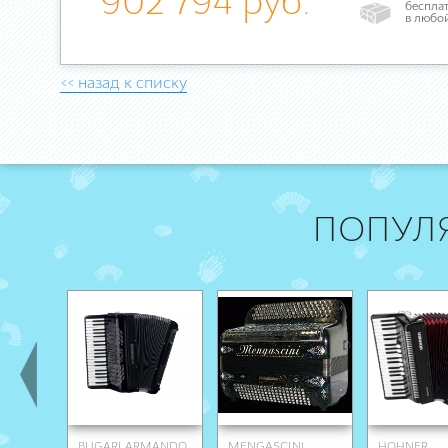
902 794 руб.
бесплат
в любо
<< назад к списку
ПОПУЛ
BUGARI ARMANDO
MENGASCINI
HOHNER