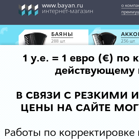
www.bayan.ru
о компа
интернет-магазин
преимущ
БАЯНЫ
АККО
288 шт.
236 шт.
1 у.е. = 1 евро (€) п
действующему к
В СВЯЗИ С РЕЗКИМИ
ЦЕНЫ НА САЙТЕ МОГ
Работы по корректировке 