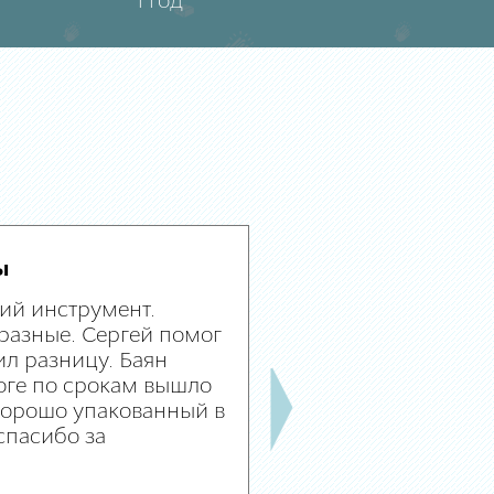
1 год
ы
ий инструмент.
разные. Сергей помог
л разницу. Баян
оге по срокам вышло
 хорошо упакованный в
спасибо за