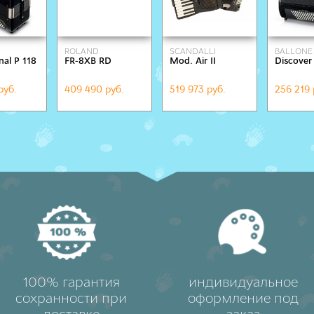
ROLAND
SCANDALLI
BALLONE 
nal P 118
FR-8XB RD
Mod. Air II
Discover
руб.
409 490 руб.
519 973 руб.
256 219 
100% гарантия
индивидуальное
сохранности при
оформление под