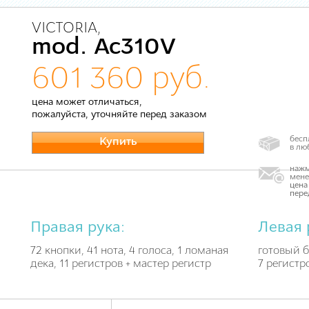
VICTORIA,
mod. Ac310V
601 360 руб.
цена может отличаться,
пожалуйста, уточняйте перед заказом
бесп
Купить
в лю
нажм
мене
цена
пере
Правая рука:
Левая 
72 кнопки, 41 нота, 4 голоса, 1 ломаная
готовый б
дека, 11 регистров + мастер регистр
7 регистр