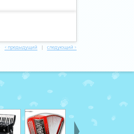
< предыдущий
следующий >
|