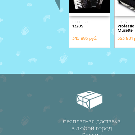
EXCELSIOR
PIGINI
1320S
Professio
Musette
345 895 руб.
553 801 
бесплатная доставка
в любой город