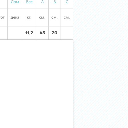
Лом
Вес
А
В
С
гот
дека
кг.
см.
см.
см.
11,2
43
20