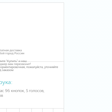
латная доставка
бой город России
ите “Купить” и наш
джер вам перезвонит!
 ориентировочная, пожалуйста, уточняйте
д заказом
рука:
ас 96 кнопок, 5 голосов,
ов