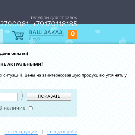
телефон для справок
2790081, +79170118185
ВАШ ЗАКАЗ:
0
0
руб.
 день оплаты)
 НЕ АКТУАЛЬНЫМИ!
ых ситуаций, цены на заинтересовавшую продукцию уточнять у
.
)
ПОКАЗАТЬ
В наличие
< предыдущий
следующий >
|