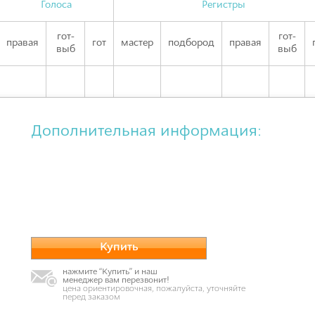
Голоса
Регистры
гот-
гот-
правая
гот
мастер
подбород
правая
выб
выб
Дополнительная информация:
Купить
нажмите “Купить” и наш
менеджер вам перезвонит!
цена ориентировочная, пожалуйста, уточняйте
перед заказом