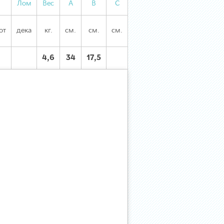
Лом
Вес
А
В
С
от
дека
кг.
см.
см.
см.
4,6
34
17,5