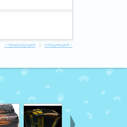
< предыдущий
следующий >
|