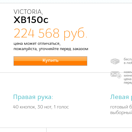
VICTORIA,
XB150c
224 568 руб.
цена может отличаться,
пожалуйста, уточняйте перед заказом
бесп
Купить
в лю
нажм
мене
цена
пере
Правая рука:
Левая 
40 кнопок, 30 нот, 1 голос
готовый б
выборный 