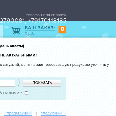
телефон для справок
2790081, +79170118185
ВАШ ЗАКАЗ:
0
0
руб.
 день оплаты)
 НЕ АКТУАЛЬНЫМИ!
ых ситуаций, цены на заинтересовавшую продукцию уточнять у
.
)
ПОКАЗАТЬ
В наличие
< предыдущий
следующий >
|