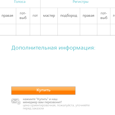
Голоса
Регистры
гот-
гот-
правая
гот
мастер
подбород
правая
г
выб
выб
Дополнительная информация:
Купить
нажмите “Купить” и наш
менеджер вам перезвонит!
цена ориентировочная, пожалуйста, уточняйте
перед заказом