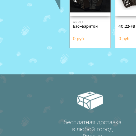
AKKO
Бас–Баритон
40.22-FB
0 руб.
0 руб.
бесплатная доставка
в любой город