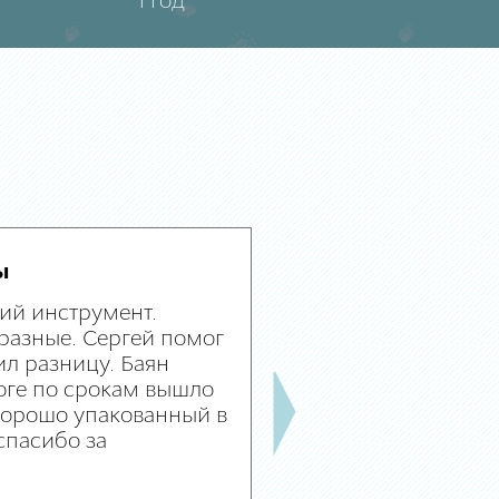
1 год
ы
ий инструмент.
разные. Сергей помог
л разницу. Баян
оге по срокам вышло
 хорошо упакованный в
спасибо за