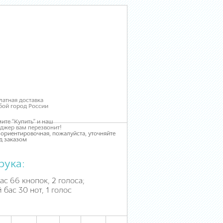
латная доставка
бой город России
ите “Купить” и наш
джер вам перезвонит!
 ориентировочная, пожалуйста, уточняйте
д заказом
рука:
ас 66 кнопок, 2 голоса;
бас 30 нот, 1 голос