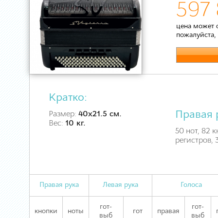
597 
цена может 
пожалуйста,
Кратко:
Правая 
Размер:
40х21.5 см.
Вес:
10 кг.
50 нот, 82 к
регистров,
Правая рука
Левая рука
Голоса
гот-
гот-
кнопки
ноты
гот
правая
выб
выб