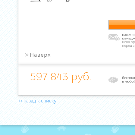
нажмите
менедж
цена ор
перед 
»
Наверх
597 843 руб.
бесплат
в любо
<< назад к списку