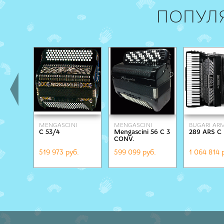
ПОПУЛ
MENGASCINI
MENGASCINI
BUGARI A
C 53/4
Mengascini 56 С 3
289 ARS C
CONV.
519 973 руб.
599 099 руб.
1 064 814 