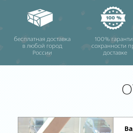
бесплатная доставка
100% гаранти
в любой город
сохранности п
России
доставке
О
Ва