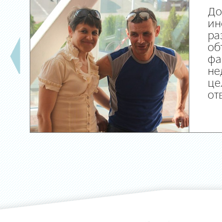
До
ин
ра
об
фа
не
це
от