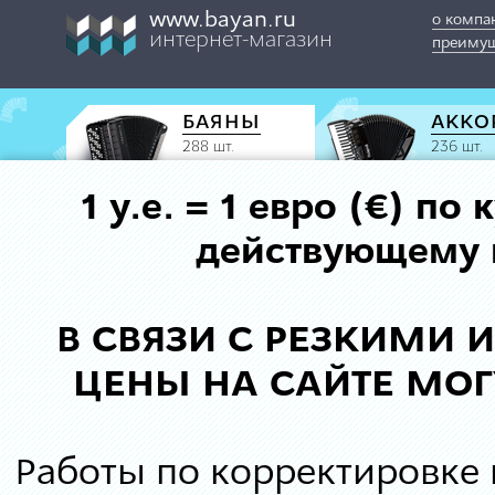
www.bayan.ru
о компа
интернет-магазин
преимущ
БАЯНЫ
АККО
288 шт.
236 шт.
1 у.е. = 1 евро (€) п
действующему к
В СВЯЗИ С РЕЗКИМИ
ЦЕНЫ НА САЙТЕ МОГ
Работы по корректировке 