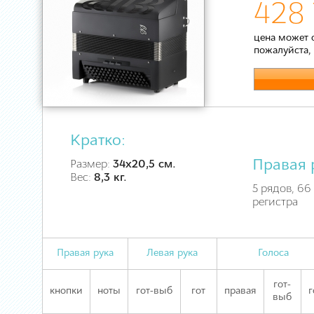
428 
цена может 
пожалуйста,
Кратко:
Правая 
Размер:
34х20,5 см.
Вес:
8,3 кг.
5 рядов, 66 
регистра
Правая рука
Левая рука
Голоса
гот-
кнопки
ноты
гот-выб
гот
правая
г
выб