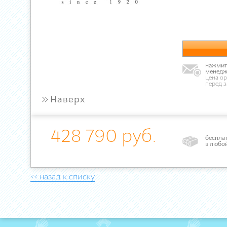
нажмите
менедж
цена ор
перед 
»
Наверх
428 790 руб.
бесплат
в любо
<< назад к списку