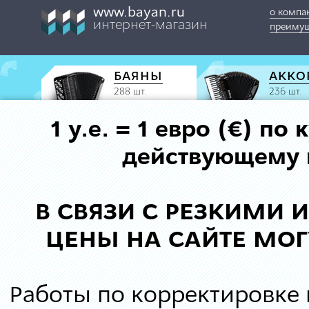
www.bayan.ru
о компа
интернет-магазин
преимущ
БАЯНЫ
АККО
288 шт.
236 шт.
1 у.е. = 1 евро (€) п
действующему к
В СВЯЗИ С РЕЗКИМИ
ЦЕНЫ НА САЙТЕ МОГ
Работы по корректировке 