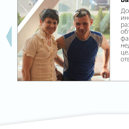
Ва
До
ин
ра
об
фа
не
це
от