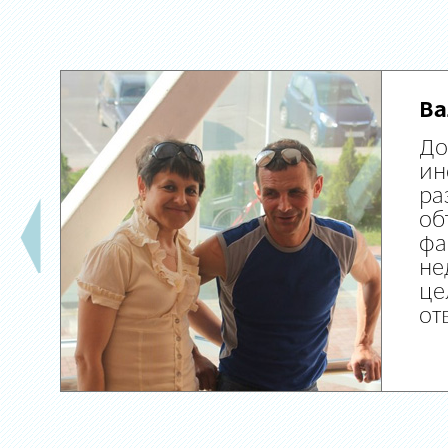
Ва
До
ин
ра
об
фа
не
це
от