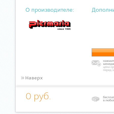
О производителе:
Дополн
нажмите
менедж
цена ор
перед 
»
Наверх
0 руб.
бесплат
в любо