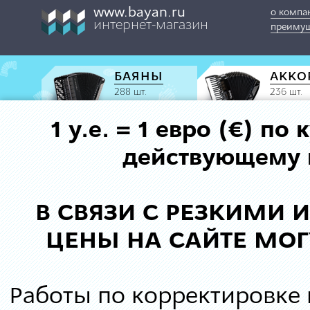
www.bayan.ru
о компа
интернет-магазин
преимущ
БАЯНЫ
АККО
288 шт.
236 шт.
1 у.е. = 1 евро (€) п
действующему к
В СВЯЗИ С РЕЗКИМИ
ЦЕНЫ НА САЙТЕ МОГ
Работы по корректировке 