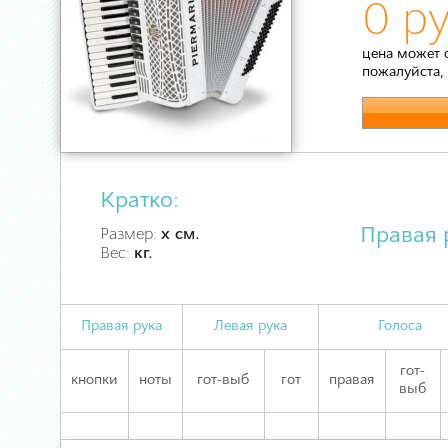
0 ру
цена может 
пожалуйста,
Кратко:
Правая 
Размер:
х см.
Вес:
кг.
Правая рука
Левая рука
Голоса
гот-
кнопки
ноты
гот-выб
гот
правая
выб