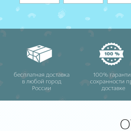
бесплатная доставка
100% гаранти
в любой город
сохранности п
России
доставке
О